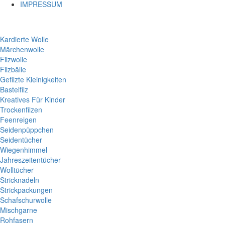
IMPRESSUM
Kardierte Wolle
Märchenwolle
Filzwolle
Filzbälle
Gefilzte Kleinigkeiten
Bastelfilz
Kreatives Für Kinder
Trockenfilzen
Feenreigen
Seidenpüppchen
Seidentücher
Wiegenhimmel
Jahreszeitentücher
Wolltücher
Stricknadeln
Strickpackungen
Schafschurwolle
Mischgarne
Rohfasern