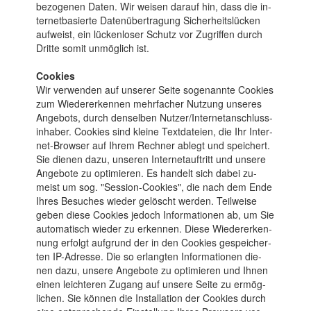
bezogenen Da­ten. Wir weisen darauf hin, dass die in­
ternet­ba­sierte Daten­über­tragung Sicherheits­lücken
aufweist, ein lücken­loser Schutz vor Zu­grif­fen durch
Dritte somit un­mög­lich ist.
Cookies
Wir ver­wen­den auf unserer Seite so­genann­te Coo­kies
zum Wieder­erken­nen mehr­facher Nut­zung un­seres
An­gebots, durch den­selben Nutzer/Inter­netan­schluss­
in­haber. Cookies sind kleine Text­da­teien, die Ihr Inter­
net-Browser auf Ihrem Rech­ner ablegt und spei­chert.
Sie die­nen dazu, unseren Inter­netauf­tritt und unsere
An­gebo­te zu opti­mie­ren. Es han­delt sich da­bei zu­
meist um sog. "Session-Cookies", die nach dem Ende
Ihres Be­suches wie­der ge­löscht wer­den. Teil­weise
geben diese Coo­kies jedoch In­forma­tionen ab, um Sie
auto­matisch wieder zu erkennen. Diese Wieder­erken­
nung er­folgt auf­grund der in den Cookies ge­speicher­
ten ­IP-Adresse. Die so er­langten Infor­matio­nen die­
nen da­zu, unsere An­gebo­te zu opti­mie­ren und Ihnen
einen leich­teren Zu­gang auf unsere Sei­te zu ermög­
lichen. Sie kön­nen die In­stal­la­tion der Cookies durch