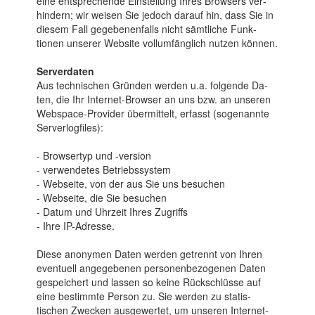
eine ent­sprechen­de Ein­stel­lung Ihres Browsers ver­
hindern; wir wei­sen Sie je­doch da­rauf hin, dass Sie in
diesem Fall ge­ge­benen­falls nicht sämt­liche Funk­
tionen unserer Web­site voll­umfäng­lich nut­zen kön­nen.
Serverdaten
Aus tech­nischen Gründ­en werden u.a. folgende Da­
ten, die Ihr Inter­net-Browser an uns bzw. an unseren
Web­space-Provider übe­rmittelt, erf­asst (soge­nannte
Serve­rlogf­iles):
- Browsertyp und -version
- verwendetes Betriebssystem
- Webseite, von der aus Sie uns besuchen
- Webseite, die Sie besuchen
- Datum und Uhrzeit Ihres Zugriffs
- Ihre IP-Adresse.
Diese anonymen Daten wer­den getrennt von Ihren
even­tuell ange­gebenen personen­bezogenen Da­ten
ge­speichert und lassen so keine Rück­schlüsse auf
eine be­stimmte Per­son zu. Sie wer­den zu statis­
tischen Zwecken aus­gewertet, um unseren Internet­