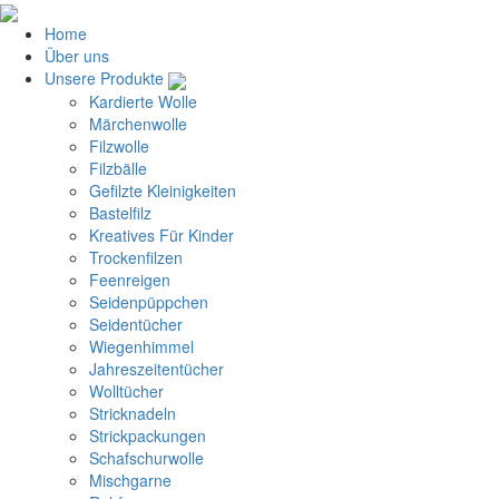
Home
Über uns
Unsere Produkte
Kardierte Wolle
Märchenwolle
Filzwolle
Filzbälle
Gefilzte Kleinigkeiten
Bastelfilz
Kreatives Für Kinder
Trockenfilzen
Feenreigen
Seidenpüppchen
Seidentücher
Wiegenhimmel
Jahreszeitentücher
Wolltücher
Stricknadeln
Strickpackungen
Schafschurwolle
Mischgarne