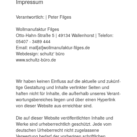
Impressum
Verantwortlich: | Peter Filges
Wollmanufaktur Filges
Otto-Hahn-Straße 5 | 49134 Wallenhorst | Telefon:
05407 - 3489 444
Email: mail[at]wollmanufaktur-filges.de
Webdesign: schultz' büro
www.schultz-büro.de
Wir haben keinen Ein­fluss auf die aktuelle und zukünf­
tige Gestal­tung und Inhalte verlinkter Seiten und
haften nicht für Inhalte, die außerhalb unseres Verant­
wortungs­bereiches liegen und über einen Hyper­link
von dieser Web­site aus erreichbar sind.
Die auf dieser Website veröffentlichten Inhalte und
Werke sind urheber­rechtlich geschützt. Jede vom
deutschen Urheberrecht nicht zugelassene
Verwertung bedarf der vorherigen schriftlichen