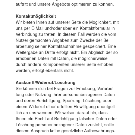
auftritt und unsere An­gebote opti­mieren zu kön­nen.
Kontaktmöglichkeit
Wir bieten Ihnen auf unserer Sei­te die Mög­lich­keit, mit
uns per E-Mail und/oder über ein Kontakt­formu­lar in
Ver­bin­dung zu tret­en. In die­sem Fall werden die vom
Nut­zer ge­machten An­gab­en zum Zwecke der Be­
arbei­tung seiner Kontakt­aufnahme ge­speichert. Eine
Weiter­gabe an Dritte erfolgt nicht. Ein Ab­gleich der so
erho­benen Da­ten mit Da­ten, die mög­licher­weise
durch andere Kompo­nenten unserer Sei­te erhoben
werden, er­folgt eben­falls nicht.
Auskunft/Widerruf/Löschung
Sie können sich bei Fra­gen zur Er­heb­ung, Ver­arbei­
tung oder Nut­zung Ihrer personen­bezoge­nen Da­ten
und deren Berich­tigung, Sper­rung, Lö­schung oder
einem Wider­ruf einer erteil­ten Ein­willigung unent­gelt­
lich an uns wen­den. Wir wei­sen darauf hin, dass
Ihnen ein Recht auf Be­rich­ti­gung fal­scher Da­ten oder
Lö­schung personen­bezo­gener Da­ten zu­steht, sollte
diesem An­spruch keine ge­setz­liche Auf­bewah­rungs­