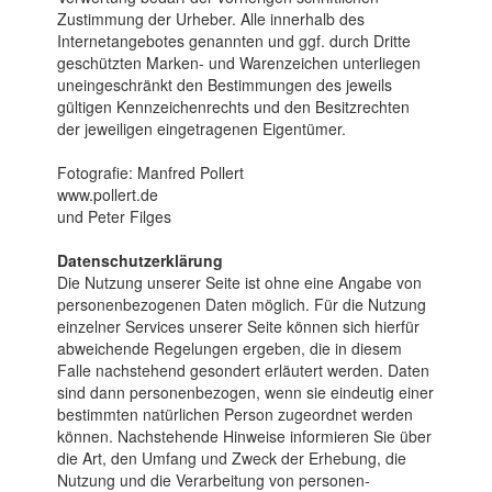
Zustimmung der Urheber. Alle innerhalb des
Internetangebotes genannten und ggf. durch Dritte
geschützten Marken- und Waren­zeichen unter­liegen
unein­geschränkt den Bestim­mungen des jeweils
gültigen Kenn­zeichen­rechts und den Besitz­rechten
der jeweiligen einge­tragenen Eigen­tümer.
Fotografie: Manfred Pollert
www.pollert.de
und Peter Filges
Datenschutzerklärung
Die Nutzung unserer Seite ist ohne eine An­gabe von
per­sonen­be­zoge­nen Daten möglich. Für die Nut­zung
einzelner Ser­vices unserer Seite können sich hierfür
ab­wei­chen­de Re­ge­lun­gen erge­ben, die in diesem
Falle nachs­tehend ge­son­dert erläu­tert werden. Daten
sind dann personen­bezogen, wenn sie ein­deutig einer
be­stimm­ten na­tür­lichen Per­son zu­geord­net wer­den
können. Nach­stehende Hin­weise in­for­mieren Sie über
die Art, den Um­fang und Zweck der Er­he­bung, die
Nut­zung und die Ver­arbeitung von personen­