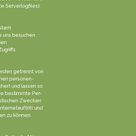
e Serve­rlogf­iles):
ystem
ie uns besuchen
hen
Zugriffs
­den getrennt von
enen personen­
hert und lassen so
ne be­stimmte Per­
is­tischen Zwecken
ternet­auftritt und
en zu kön­nen.