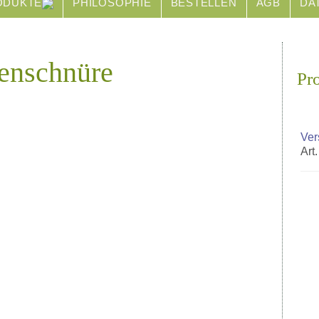
ODUKTE
PHILOSOPHIE
BESTELLEN
AGB
DA
denschnüre
Pr
Ver
Art