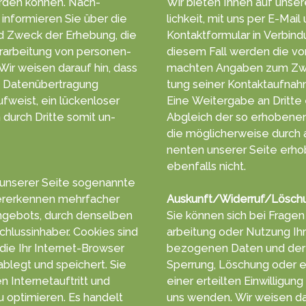
r­den können. Nach­
Wir bieten Ihnen auf unser
n­for­mieren Sie über die
lich­keit, mit uns per E-Mai
d Zweck der Er­he­bung, die
Kontakt­formu­lar in Ver­bin­d
r­arbeitung von personen­
die­sem Fall werden die vo
machten An­gab­en zum Zw
te Daten­über­tragung
tung seiner Kontakt­aufnah
ufweist, ein lücken­loser
Eine Weiter­gabe an Dritte e
en durch Dritte somit un­
Ab­gleich der so erho­benen
die mög­licher­weise durc
nenten unserer Sei­te erho
eben­falls nicht.
 unserer Seite so­genann­te
r­erken­nen mehr­facher
Auskunft/Widerruf/Lösch
n­gebots, durch den­selben
Sie können sich bei Fra­gen 
chluss­in­haber. Cookies sind
arbei­tung oder Nut­zung I
 die Ihr Inter­net-Browser
bezoge­nen Da­ten und dere
blegt und spei­chert. Sie
Sper­rung, Lö­schung oder 
 Inter­netauf­tritt und
einer erteil­ten Ein­willigung
 opti­mie­ren. Es han­delt
uns wen­den. Wir wei­sen da