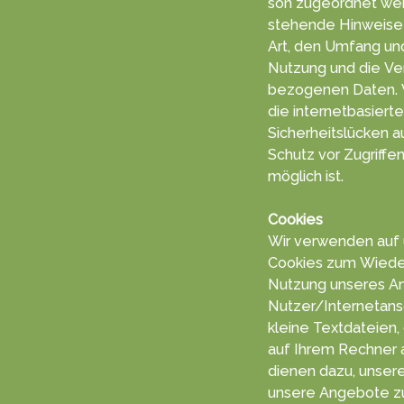
son zu­geord­net we
stehende Hin­weise i
Art, den Um­fang un
Nut­zung und die Ve
bezogenen Da­ten. Wir weisen darauf hin, dass
die in­ternet­ba­sier
Sicherheits­lücken a
Schutz vor Zu­grif­f
mög­lich ist.
Cookies
Wir ver­wen­den auf
Coo­kies zum Wiede
Nut­zung un­seres A
Nutzer/Inter­netan­s
kleine Text­da­teien,
auf Ihrem Rech­ner a
die­nen dazu, unseren
unsere An­gebo­te zu