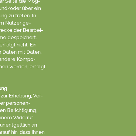
er Sei­te die Mög­
l und/oder über ein
ung zu tret­en. In
m Nut­zer ge­
ecke der Be­arbei­
me ge­speichert.
rfolgt nicht. Ein
 Da­ten mit Da­ten,
h andere Kompo­
ben werden, er­folgt
ung
zur Er­heb­ung, Ver­
hrer personen­
n Berich­tigung,
einem Wider­ruf
 unent­gelt­lich an
rauf hin, dass Ihnen