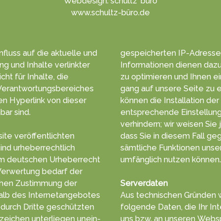
Webdesign: schultz' büro
www.schultz-büro.de
­fluss auf die aktuelle und
ge­speicher­ten ­IP-Adresse
ung und Inhalte verlinkter
Infor­matio­nen die­nen da­z
t für Inhalte, die
zu opti­mie­ren und Ihnen e
erant­wortungs­bereiches
gang auf unsere Sei­te zu e
kön­nen die In­stal­la­tion d
bar sind.
ent­sprechen­de Ein­stel­lu
ver­hindern; wir wei­sen Sie 
ite veröffentlichten
dass Sie in diesem Fall ge­g
ind urheber­rechtlich
sämt­liche Funk­tionen unse
umfäng­lich nut­zen kön­nen.
Verwertung bedarf der
ung der
Serverdaten
halb des Internetangebotes
Aus tech­nischen Gründ­en 
ritte geschützten
folgende Da­ten, die Ihr In
eichen unter­liegen unein­
uns bzw. an unseren Web­