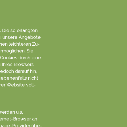
. Die so er­langten
u, unsere An­gebo­te
inen leich­teren Zu­
rmög­lichen. Sie
er Cookies durch eine
ng Ihres Browsers
je­doch da­rauf hin,
e­benen­falls nicht
rer Web­site voll­
werden u.a.
ter­net-Browser an
space-Provider übe­