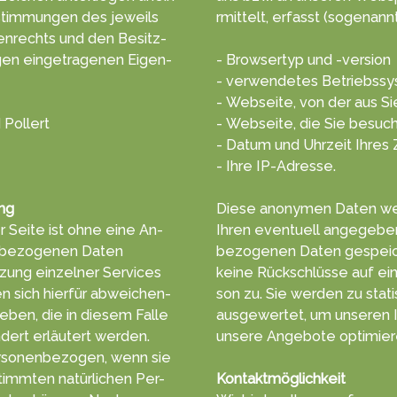
tim­mungen des jeweils
rmittelt, erf­asst (soge­nannt
en­rechts und den Besitz­
gen einge­tragenen Eigen­
- Browsertyp und -version
- verwendetes Betriebss
- Webseite, von der aus S
 Pollert
- Webseite, die Sie besuc
- Datum und Uhrzeit Ihres 
- Ihre IP-Adresse.
ng
Diese anonymen Daten wer
 Seite ist ohne eine An­
Ihren even­tuell ange­geb
­be­zoge­nen Daten
bezogenen Da­ten ge­speic
­zung einzelner Ser­vices
keine Rück­schlüsse auf ei
 sich hierfür ab­wei­chen­
son zu. Sie wer­den zu stat
e­ben, die in diesem Falle
aus­gewertet, um unseren In
dert erläu­tert werden.
unsere An­gebote opti­mier
rsonen­bezogen, wenn sie
timm­ten na­tür­lichen Per­
Kontaktmöglichkeit