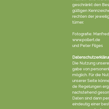
geschränkt den Bes
gültigen Kenn­zeich
rechten der jeweili
tümer.
Fotografie: Manfred
www.pollert.de
und Peter Filges
Datenschutzerkläru
Die Nutzung unserer
gabe von per­sonen
möglich. Für die Nut
unserer Seite können
de Re­ge­lun­gen erg
nachs­tehend ge­son­
Daten sind dann pe
ein­deutig einer be­s