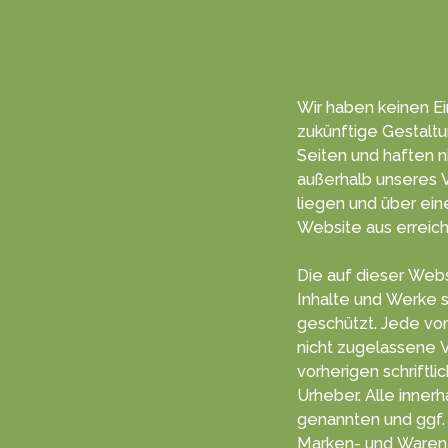
Wir haben keinen Ein
zukünf­tige Gestal­t
Seiten und haften nich
außerhalb unseres V
liegen und über einen Hyper­link von dieser
Web­site aus erreich
Die auf dieser Webs
Inhalte und Werke s
geschützt. Jede vom deutschen Urheberrecht
nicht zugelassene 
vorherigen schriftlichen Zustimm
Urheber. Alle inner
genannten und ggf. durch D
Marken- und Waren­z