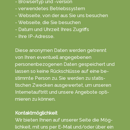
- Browsertyp und -version
- verwendetes Betriebssystem
- Webseite, von der aus Sie uns besuchen
- Webseite, die Sie besuchen
- Datum und Uhrzeit Ihres Zugriffs
- Ihre IP-Adresse.
Diese anonymen Daten wer­den getrennt
von Ihren even­tuell ange­gebenen
personen­bezogenen Da­ten ge­speichert und
lassen so keine Rück­schlüsse auf eine be­
stimmte Per­son zu. Sie wer­den zu statis­
tischen Zwecken aus­gewertet, um unseren
Internet­auftritt und unsere An­gebote opti­
mieren zu kön­nen.
Kontaktmöglichkeit
Wir bieten Ihnen auf unserer Sei­te die Mög­
lich­keit, mit uns per E-Mail und/oder über ein