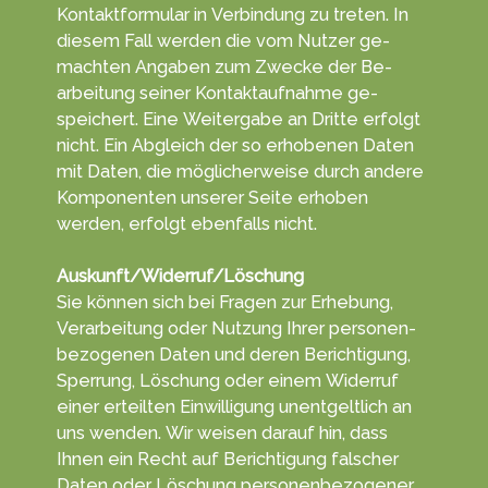
Kontakt­formu­lar in Ver­bin­dung zu tret­en. In
die­sem Fall werden die vom Nut­zer ge­
machten An­gab­en zum Zwecke der Be­
arbei­tung seiner Kontakt­aufnahme ge­
speichert. Eine Weiter­gabe an Dritte erfolgt
nicht. Ein Ab­gleich der so erho­benen Da­ten
mit Da­ten, die mög­licher­weise durch andere
Kompo­nenten unserer Sei­te erhoben
werden, er­folgt eben­falls nicht.
Auskunft/Widerruf/Löschung
Sie können sich bei Fra­gen zur Er­heb­ung,
Ver­arbei­tung oder Nut­zung Ihrer personen­
bezoge­nen Da­ten und deren Berich­tigung,
Sper­rung, Lö­schung oder einem Wider­ruf
einer erteil­ten Ein­willigung unent­gelt­lich an
uns wen­den. Wir wei­sen darauf hin, dass
Ihnen ein Recht auf Be­rich­ti­gung fal­scher
Da­ten oder Lö­schung personen­bezo­gener