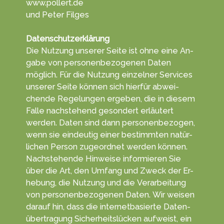
www.pollert.de
und Peter Filges
Datenschutzerklärung
Die Nutzung unserer Seite ist ohne eine An­
gabe von per­sonen­be­zoge­nen Daten
möglich. Für die Nut­zung einzelner Ser­vices
unserer Seite können sich hierfür ab­wei­
chen­de Re­ge­lun­gen erge­ben, die in diesem
Falle nachs­tehend ge­son­dert erläu­tert
werden. Daten sind dann personen­bezogen,
wenn sie ein­deutig einer be­stimm­ten na­tür­
lichen Per­son zu­geord­net wer­den können.
Nach­stehende Hin­weise in­for­mieren Sie
über die Art, den Um­fang und Zweck der Er­
he­bung, die Nut­zung und die Ver­arbeitung
von personen­bezogenen Da­ten. Wir weisen
darauf hin, dass die in­ternet­ba­sierte Daten­
über­tragung Sicherheits­lücken aufweist, ein