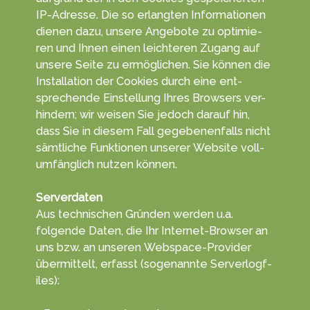
IP-Adresse. Die so er­langten Infor­matio­nen
die­nen da­zu, unsere An­gebo­te zu opti­mie­
ren und Ihnen einen leich­teren Zu­gang auf
unsere Sei­te zu ermög­lichen. Sie kön­nen die
In­stal­la­tion der Cookies durch eine ent­
sprechen­de Ein­stel­lung Ihres Browsers ver­
hindern; wir wei­sen Sie je­doch da­rauf hin,
dass Sie in diesem Fall ge­ge­benen­falls nicht
sämt­liche Funk­tionen unserer Web­site voll­
umfäng­lich nut­zen kön­nen.
Serverdaten
Aus tech­nischen Gründ­en werden u.a.
folgende Da­ten, die Ihr Inter­net-Browser an
uns bzw. an unseren Web­space-Provider
übe­rmittelt, erf­asst (soge­nannte Serve­rlogf­
iles):