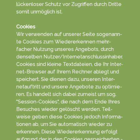
lücken­loser Schutz vor Zu­grif­fen durch Dritte
somit un­mög­lich ist.
Cookies
Wir ver­wen­den auf unserer Seite so­genann­
te Coo­kies zum Wieder­erken­nen mehr­
facher Nut­zung un­seres An­gebots, durch
den­selben Nutzer/Inter­netan­schluss­in­haber.
Cookies sind kleine Text­da­teien, die Ihr Inter­
net-Browser auf Ihrem Rech­ner ablegt und
spei­chert. Sie die­nen dazu, unseren Inter­
netauf­tritt und unsere An­gebo­te zu opti­mie­
ren. Es han­delt sich da­bei zu­meist um sog.
"Session-Cookies", die nach dem Ende Ihres
Be­suches wie­der ge­löscht wer­den. Teil­
weise geben diese Coo­kies jedoch In­forma­
tionen ab, um Sie auto­matisch wieder zu
erkennen. Diese Wieder­erken­nung er­folgt
auf­grund der in den Cookies ge­speicher­ten ­