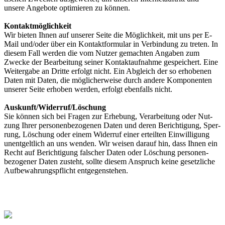
unsere An­gebote opti­mieren zu kön­nen.
Kontaktmöglichkeit
Wir bieten Ihnen auf unserer Sei­te die Mög­lich­keit, mit uns per E-
Mail und/oder über ein Kontakt­formu­lar in Ver­bin­dung zu tret­en. In
die­sem Fall werden die vom Nut­zer ge­machten An­gab­en zum
Zwecke der Be­arbei­tung seiner Kontakt­aufnahme ge­speichert. Eine
Weiter­gabe an Dritte erfolgt nicht. Ein Ab­gleich der so erho­benen
Da­ten mit Da­ten, die mög­licher­weise durch andere Kompo­nenten
unserer Sei­te erhoben werden, er­folgt eben­falls nicht.
Auskunft/Widerruf/Löschung
Sie können sich bei Fra­gen zur Er­heb­ung, Ver­arbei­tung oder Nut­
zung Ihrer personen­bezoge­nen Da­ten und deren Berich­tigung, Sper­
rung, Lö­schung oder einem Wider­ruf einer erteil­ten Ein­willigung
unent­gelt­lich an uns wen­den. Wir wei­sen darauf hin, dass Ihnen ein
Recht auf Be­rich­ti­gung fal­scher Da­ten oder Lö­schung personen­
bezo­gener Da­ten zu­steht, sollte diesem An­spruch keine ge­setz­liche
Auf­bewah­rungs­pflicht ent­gegen­stehen.