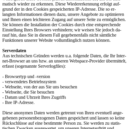
matisch wieder zu erkennen. Diese Wieder­erken­nung er­folgt auf­
grund der in den Cookies ge­speicher­ten ­IP-Adresse. Die so er­
langten Infor­matio­nen die­nen da­zu, unsere An­gebo­te zu opti­mie­ren
und Ihnen einen leich­teren Zu­gang auf unsere Sei­te zu ermög­lichen.
Sie kön­nen die In­stal­la­tion der Cookies durch eine ent­sprechen­de
Ein­stel­lung Ihres Browsers ver­hindern; wir wei­sen Sie je­doch da­
rauf hin, dass Sie in diesem Fall ge­ge­benen­falls nicht sämt­liche
Funk­tionen unserer Web­site voll­umfäng­lich nut­zen kön­nen.
Serverdaten
Aus tech­nischen Gründ­en werden u.a. folgende Da­ten, die Ihr Inter­
net-Browser an uns bzw. an unseren Web­space-Provider übe­rmittelt,
erf­asst (soge­nannte Serve­rlogf­iles):
- Browsertyp und -version
- verwendetes Betriebssystem
- Webseite, von der aus Sie uns besuchen
- Webseite, die Sie besuchen
- Datum und Uhrzeit Ihres Zugriffs
- Ihre IP-Adresse.
Diese anonymen Daten wer­den getrennt von Ihren even­tuell ange­
gebenen personen­bezogenen Da­ten ge­speichert und lassen so keine
Rück­schlüsse auf eine be­stimmte Per­son zu. Sie wer­den zu statis­
tischen Zwecken aus­gewertet, um unseren Internet­auftritt und