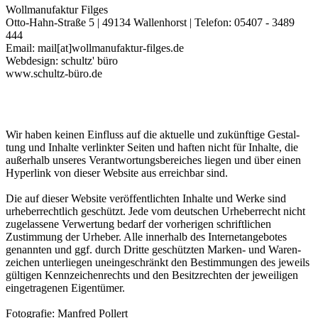
Wollmanufaktur Filges
Otto-Hahn-Straße 5 | 49134 Wallenhorst | Telefon: 05407 - 3489
444
Email: mail[at]wollmanufaktur-filges.de
Webdesign: schultz' büro
www.schultz-büro.de
Wir haben keinen Ein­fluss auf die aktuelle und zukünf­tige Gestal­
tung und Inhalte verlinkter Seiten und haften nicht für Inhalte, die
außerhalb unseres Verant­wortungs­bereiches liegen und über einen
Hyper­link von dieser Web­site aus erreichbar sind.
Die auf dieser Website veröffentlichten Inhalte und Werke sind
urheber­rechtlich geschützt. Jede vom deutschen Urheberrecht nicht
zugelassene Verwertung bedarf der vorherigen schriftlichen
Zustimmung der Urheber. Alle innerhalb des Internetangebotes
genannten und ggf. durch Dritte geschützten Marken- und Waren­
zeichen unter­liegen unein­geschränkt den Bestim­mungen des jeweils
gültigen Kenn­zeichen­rechts und den Besitz­rechten der jeweiligen
einge­tragenen Eigen­tümer.
Fotografie: Manfred Pollert