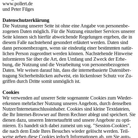
www.pollert.de
und Peter Filges
Datenschutzerklärung
Die Nutzung unserer Seite ist ohne eine An­gabe von per­sonen­be­
zoge­nen Daten möglich. Für die Nut­zung einzelner Ser­vices unserer
Seite können sich hierfür ab­wei­chen­de Re­ge­lun­gen erge­ben, die in
diesem Falle nachs­tehend ge­son­dert erläu­tert werden. Daten sind
dann personen­bezogen, wenn sie ein­deutig einer be­stimm­ten na­tür­
lichen Per­son zu­geord­net wer­den können. Nach­stehende Hin­weise
in­for­mieren Sie über die Art, den Um­fang und Zweck der Er­he­
bung, die Nut­zung und die Ver­arbeitung von personen­bezogenen
Da­ten. Wir weisen darauf hin, dass die in­ternet­ba­sierte Daten­über­
tragung Sicherheits­lücken aufweist, ein lücken­loser Schutz vor Zu­
grif­fen durch Dritte somit un­mög­lich ist.
Cookies
Wir ver­wen­den auf unserer Seite so­genann­te Coo­kies zum Wieder­
erken­nen mehr­facher Nut­zung un­seres An­gebots, durch den­selben
Nutzer/Inter­netan­schluss­in­haber. Cookies sind kleine Text­da­teien,
die Ihr Inter­net-Browser auf Ihrem Rech­ner ablegt und spei­chert. Sie
die­nen dazu, unseren Inter­netauf­tritt und unsere An­gebo­te zu opti­
mie­ren. Es han­delt sich da­bei zu­meist um sog. "Session-Cookies",
die nach dem Ende Ihres Be­suches wie­der ge­löscht wer­den. Teil­
weise geben diese Coo­kies jedoch In­forma­tionen ab, um Sie auto­