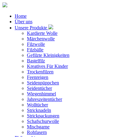
Home
Über uns
Unsere Produkte
Kardierte Wolle
Märchenwolle
Filzwolle
Filzbälle
Gefilzte Kleinigkeiten
Bastelfilz
Kreatives Für Kinder
Trockenfilzen
Feenreigen
Seidenpüppchen
Seidentücher
Wiegenhimmel
Jahreszeitentücher
Wolltücher
Stricknadeln
Strickpackungen
Schafschurwolle
Mischgarne
Rohfasern