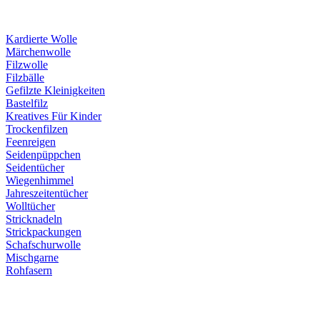
Kardierte Wolle
Märchenwolle
Filzwolle
Filzbälle
Gefilzte Kleinigkeiten
Bastelfilz
Kreatives Für Kinder
Trockenfilzen
Feenreigen
Seidenpüppchen
Seidentücher
Wiegenhimmel
Jahreszeitentücher
Wolltücher
Stricknadeln
Strickpackungen
Schafschurwolle
Mischgarne
Rohfasern