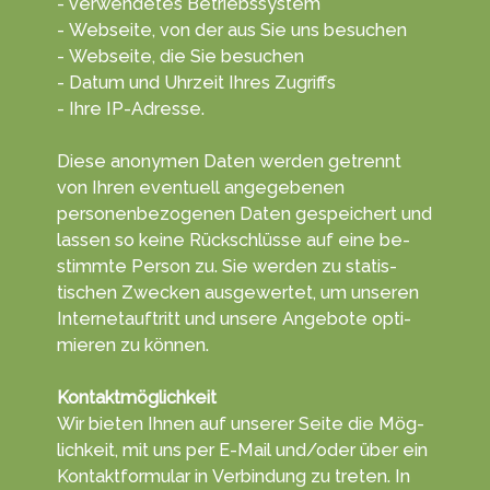
- verwendetes Betriebssystem
- Webseite, von der aus Sie uns besuchen
- Webseite, die Sie besuchen
- Datum und Uhrzeit Ihres Zugriffs
- Ihre IP-Adresse.
Diese anonymen Daten wer­den getrennt
von Ihren even­tuell ange­gebenen
personen­bezogenen Da­ten ge­speichert und
lassen so keine Rück­schlüsse auf eine be­
stimmte Per­son zu. Sie wer­den zu statis­
tischen Zwecken aus­gewertet, um unseren
Internet­auftritt und unsere An­gebote opti­
mieren zu kön­nen.
Kontaktmöglichkeit
Wir bieten Ihnen auf unserer Sei­te die Mög­
lich­keit, mit uns per E-Mail und/oder über ein
Kontakt­formu­lar in Ver­bin­dung zu tret­en. In