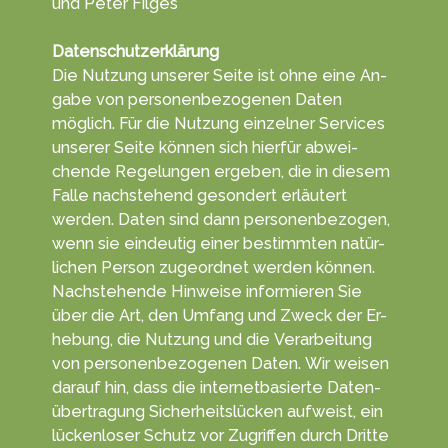
und Peter Filges
Datenschutzerklärung
Die Nutzung unserer Seite ist ohne eine An­
gabe von per­sonen­be­zoge­nen Daten
möglich. Für die Nut­zung einzelner Ser­vices
unserer Seite können sich hierfür ab­wei­
chen­de Re­ge­lun­gen erge­ben, die in diesem
Falle nachs­tehend ge­son­dert erläu­tert
werden. Daten sind dann personen­bezogen,
wenn sie ein­deutig einer be­stimm­ten na­tür­
lichen Per­son zu­geord­net wer­den können.
Nach­stehende Hin­weise in­for­mieren Sie
über die Art, den Um­fang und Zweck der Er­
he­bung, die Nut­zung und die Ver­arbeitung
von personen­bezogenen Da­ten. Wir weisen
darauf hin, dass die in­ternet­ba­sierte Daten­
über­tragung Sicherheits­lücken aufweist, ein
lücken­loser Schutz vor Zu­grif­fen durch Dritte