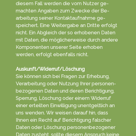
die­sem Fall werden die vom Nut­zer ge­
machten An­gab­en zum Zwecke der Be­
arbei­tung seiner Kontakt­aufnahme ge­
speichert. Eine Weiter­gabe an Dritte erfolgt
nicht. Ein Ab­gleich der so erho­benen Da­ten
mit Da­ten, die mög­licher­weise durch andere
Kompo­nenten unserer Sei­te erhoben
werden, er­folgt eben­falls nicht.
Auskunft/Widerruf/Löschung
Sie können sich bei Fra­gen zur Er­heb­ung,
Ver­arbei­tung oder Nut­zung Ihrer personen­
bezoge­nen Da­ten und deren Berich­tigung,
Sper­rung, Lö­schung oder einem Wider­ruf
einer erteil­ten Ein­willigung unent­gelt­lich an
uns wen­den. Wir wei­sen darauf hin, dass
Ihnen ein Recht auf Be­rich­ti­gung fal­scher
Da­ten oder Lö­schung personen­bezo­gener
Da­ten zu­steht, sollte diesem An­spruch keine