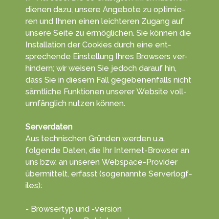
die­nen da­zu, unsere An­gebo­te zu opti­mie­
ren und Ihnen einen leich­teren Zu­gang auf
unsere Sei­te zu ermög­lichen. Sie kön­nen die
In­stal­la­tion der Cookies durch eine ent­
sprechen­de Ein­stel­lung Ihres Browsers ver­
hindern; wir wei­sen Sie je­doch da­rauf hin,
dass Sie in diesem Fall ge­ge­benen­falls nicht
sämt­liche Funk­tionen unserer Web­site voll­
umfäng­lich nut­zen kön­nen.
Serverdaten
Aus tech­nischen Gründ­en werden u.a.
folgende Da­ten, die Ihr Inter­net-Browser an
uns bzw. an unseren Web­space-Provider
übe­rmittelt, erf­asst (soge­nannte Serve­rlogf­
iles):
- Browsertyp und -version