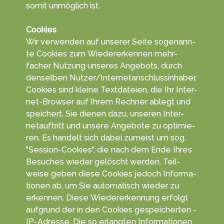
somit un­mög­lich ist.
Cookies
Wir ver­wen­den auf unserer Seite so­genann­
te Coo­kies zum Wieder­erken­nen mehr­
facher Nut­zung un­seres An­gebots, durch
den­selben Nutzer/Inter­netan­schluss­in­haber.
Cookies sind kleine Text­da­teien, die Ihr Inter­
net-Browser auf Ihrem Rech­ner ablegt und
spei­chert. Sie die­nen dazu, unseren Inter­
netauf­tritt und unsere An­gebo­te zu opti­mie­
ren. Es han­delt sich da­bei zu­meist um sog.
"Session-Cookies", die nach dem Ende Ihres
Be­suches wie­der ge­löscht wer­den. Teil­
weise geben diese Coo­kies jedoch In­forma­
tionen ab, um Sie auto­matisch wieder zu
erkennen. Diese Wieder­erken­nung er­folgt
auf­grund der in den Cookies ge­speicher­ten ­
IP-Adresse. Die so er­langten Infor­matio­nen