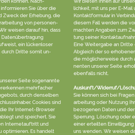
r­den können. Nach­
Wir bieten Ihnen auf unser
n­for­mieren Sie über die
lich­keit, mit uns per E-Mai
d Zweck der Er­he­bung, die
Kontakt­formu­lar in Ver­bin­d
r­arbeitung von personen­
die­sem Fall werden die vo
machten An­gab­en zum Zw
te Daten­über­tragung
tung seiner Kontakt­aufnah
ufweist, ein lücken­loser
Eine Weiter­gabe an Dritte e
en durch Dritte somit un­
Ab­gleich der so erho­benen
die mög­licher­weise durc
nenten unserer Sei­te erho
eben­falls nicht.
 unserer Seite so­genann­te
r­erken­nen mehr­facher
Auskunft/Widerruf/Lösch
n­gebots, durch den­selben
Sie können sich bei Fra­gen 
chluss­in­haber. Cookies sind
arbei­tung oder Nut­zung I
 die Ihr Inter­net-Browser
bezoge­nen Da­ten und dere
blegt und spei­chert. Sie
Sper­rung, Lö­schung oder 
 Inter­netauf­tritt und
einer erteil­ten Ein­willigung
 opti­mie­ren. Es han­delt
uns wen­den. Wir wei­sen da