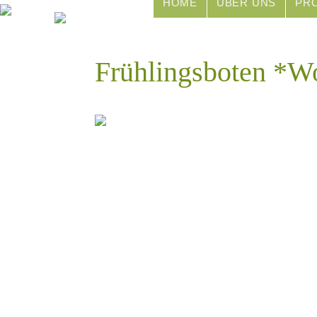
HOME
ÜBER UNS
PR
Frühlingsboten *W