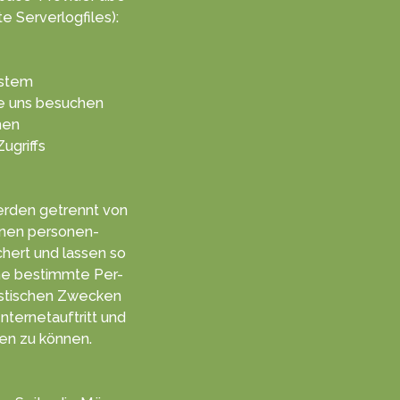
e Serve­rlogf­iles):
ystem
ie uns besuchen
hen
Zugriffs
­den getrennt von
enen personen­
hert und lassen so
ne be­stimmte Per­
is­tischen Zwecken
ternet­auftritt und
en zu kön­nen.