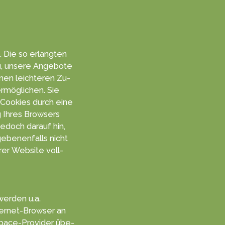
. Die so er­langten
u, unsere An­gebo­te
inen leich­teren Zu­
rmög­lichen. Sie
er Cookies durch eine
ng Ihres Browsers
je­doch da­rauf hin,
e­benen­falls nicht
rer Web­site voll­
werden u.a.
ter­net-Browser an
space-Provider übe­