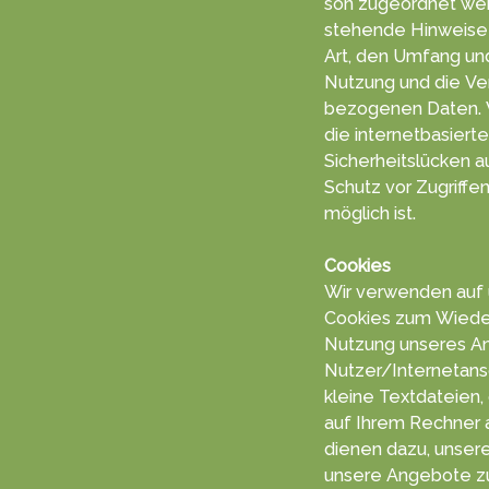
son zu­geord­net we
stehende Hin­weise i
Art, den Um­fang un
Nut­zung und die Ve
bezogenen Da­ten. Wir weisen darauf hin, dass
die in­ternet­ba­sier
Sicherheits­lücken a
Schutz vor Zu­grif­f
mög­lich ist.
Cookies
Wir ver­wen­den auf
Coo­kies zum Wiede
Nut­zung un­seres A
Nutzer/Inter­netan­s
kleine Text­da­teien,
auf Ihrem Rech­ner a
die­nen dazu, unseren
unsere An­gebo­te zu