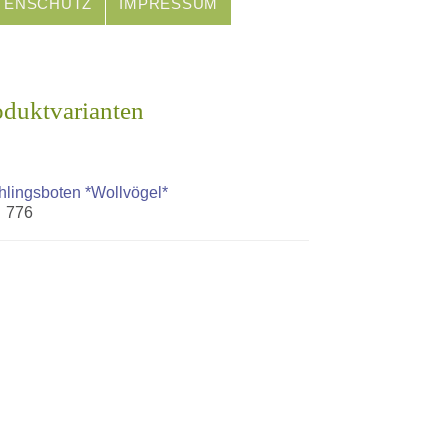
TENSCHUTZ
IMPRESSUM
oduktvarianten
hlingsboten *Wollvögel*
. 776