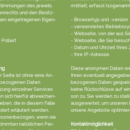
tim­mungen des jeweils
rmittelt, erf­asst (soge­nannt
en­rechts und den Besitz­
gen einge­tragenen Eigen­
- Browsertyp und -version
- verwendetes Betriebss
- Webseite, von der aus S
 Pollert
- Webseite, die Sie besuc
- Datum und Uhrzeit Ihres 
- Ihre IP-Adresse.
ng
Diese anonymen Daten wer
 Seite ist ohne eine An­
Ihren even­tuell ange­geb
­be­zoge­nen Daten
bezogenen Da­ten ge­speic
­zung einzelner Ser­vices
keine Rück­schlüsse auf ei
 sich hierfür ab­wei­chen­
son zu. Sie wer­den zu stat
e­ben, die in diesem Falle
aus­gewertet, um unseren In
dert erläu­tert werden.
unsere An­gebote opti­mier
rsonen­bezogen, wenn sie
timm­ten na­tür­lichen Per­
Kontaktmöglichkeit