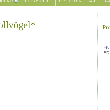
ODUKTE
PHILOSOPHIE
BESTELLEN
AGB
DA
ollvögel*
Pr
Frü
Art