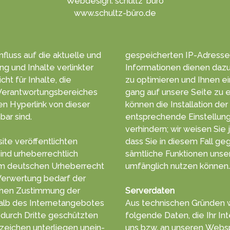
Webdesign: schultz' büro
www.schultz-büro.de
­fluss auf die aktuelle und
ge­speicher­ten ­IP-Adresse
ung und Inhalte verlinkter
Infor­matio­nen die­nen da­z
t für Inhalte, die
zu opti­mie­ren und Ihnen e
erant­wortungs­bereiches
gang auf unsere Sei­te zu e
kön­nen die In­stal­la­tion d
bar sind.
ent­sprechen­de Ein­stel­lu
ver­hindern; wir wei­sen Sie 
ite veröffentlichten
dass Sie in diesem Fall ge­g
ind urheber­rechtlich
sämt­liche Funk­tionen unse
umfäng­lich nut­zen kön­nen.
Verwertung bedarf der
ung der
Serverdaten
halb des Internetangebotes
Aus tech­nischen Gründ­en 
ritte geschützten
folgende Da­ten, die Ihr In
eichen unter­liegen unein­
uns bzw. an unseren Web­