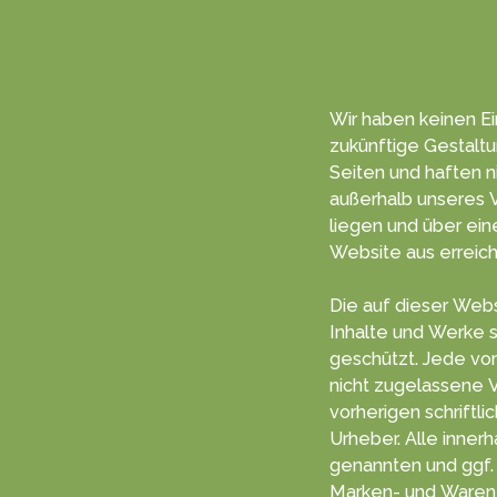
Wir haben keinen Ein
zukünf­tige Gestal­t
Seiten und haften nich
außerhalb unseres V
liegen und über einen Hyper­link von dieser
Web­site aus erreich
Die auf dieser Webs
Inhalte und Werke s
geschützt. Jede vom deutschen Urheberrecht
nicht zugelassene 
vorherigen schriftlichen Zustimm
Urheber. Alle inner
genannten und ggf. durch D
Marken- und Waren­z