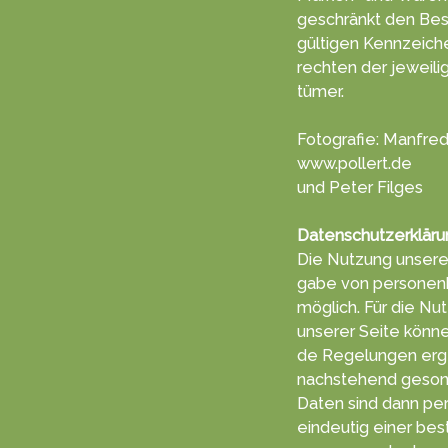
geschränkt den Bes
gültigen Kenn­zeich
rechten der jeweili
tümer.
Fotografie: Manfred
www.pollert.de
und Peter Filges
Datenschutzerkläru
Die Nutzung unserer
gabe von per­sonen
möglich. Für die Nut
unserer Seite können
de Re­ge­lun­gen erg
nachs­tehend ge­son­
Daten sind dann pe
ein­deutig einer be­s