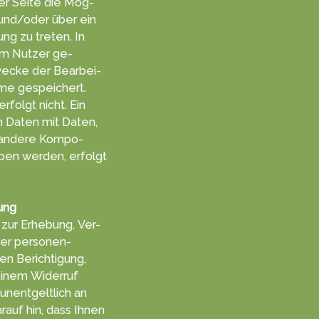
er Sei­te die Mög­
l und/oder über ein
ung zu tret­en. In
m Nut­zer ge­
ecke der Be­arbei­
me ge­speichert.
rfolgt nicht. Ein
 Da­ten mit Da­ten,
h andere Kompo­
ben werden, er­folgt
ung
zur Er­heb­ung, Ver­
hrer personen­
n Berich­tigung,
einem Wider­ruf
 unent­gelt­lich an
rauf hin, dass Ihnen