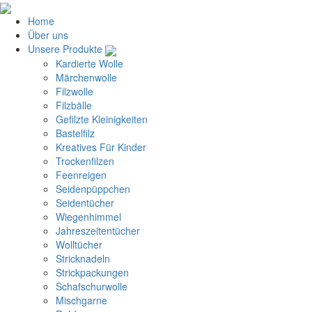
Home
Über uns
Unsere Produkte
Kardierte Wolle
Märchenwolle
Filzwolle
Filzbälle
Gefilzte Kleinigkeiten
Bastelfilz
Kreatives Für Kinder
Trockenfilzen
Feenreigen
Seidenpüppchen
Seidentücher
Wiegenhimmel
Jahreszeitentücher
Wolltücher
Stricknadeln
Strickpackungen
Schafschurwolle
Mischgarne