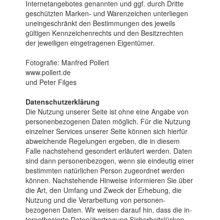
Internetangebotes genannten und ggf. durch Dritte
geschützten Marken- und Waren­zeichen unter­liegen
unein­geschränkt den Bestim­mungen des jeweils
gültigen Kenn­zeichen­rechts und den Besitz­rechten
der jeweiligen einge­tragenen Eigen­tümer.
Fotografie: Manfred Pollert
www.pollert.de
und Peter Filges
Datenschutzerklärung
Die Nutzung unserer Seite ist ohne eine An­gabe von
per­sonen­be­zoge­nen Daten möglich. Für die Nut­zung
einzelner Ser­vices unserer Seite können sich hierfür
ab­wei­chen­de Re­ge­lun­gen erge­ben, die in diesem
Falle nachs­tehend ge­son­dert erläu­tert werden. Daten
sind dann personen­bezogen, wenn sie ein­deutig einer
be­stimm­ten na­tür­lichen Per­son zu­geord­net wer­den
können. Nach­stehende Hin­weise in­for­mieren Sie über
die Art, den Um­fang und Zweck der Er­he­bung, die
Nut­zung und die Ver­arbeitung von personen­
bezogenen Da­ten. Wir weisen darauf hin, dass die in­
ternet­ba­sierte Daten­über­tragung Sicherheits­lücken