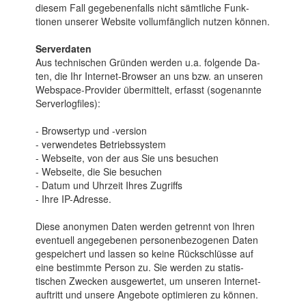
diesem Fall ge­ge­benen­falls nicht sämt­liche Funk­
tionen unserer Web­site voll­umfäng­lich nut­zen kön­nen.
Serverdaten
Aus tech­nischen Gründ­en werden u.a. folgende Da­
ten, die Ihr Inter­net-Browser an uns bzw. an unseren
Web­space-Provider übe­rmittelt, erf­asst (soge­nannte
Serve­rlogf­iles):
- Browsertyp und -version
- verwendetes Betriebssystem
- Webseite, von der aus Sie uns besuchen
- Webseite, die Sie besuchen
- Datum und Uhrzeit Ihres Zugriffs
- Ihre IP-Adresse.
Diese anonymen Daten wer­den getrennt von Ihren
even­tuell ange­gebenen personen­bezogenen Da­ten
ge­speichert und lassen so keine Rück­schlüsse auf
eine be­stimmte Per­son zu. Sie wer­den zu statis­
tischen Zwecken aus­gewertet, um unseren Internet­
auftritt und unsere An­gebote opti­mieren zu kön­nen.