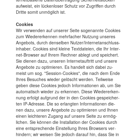
aufweist, ein lücken­loser Schutz vor Zu­grif­fen durch
Dritte somit un­mög­lich ist.
Cookies
Wir ver­wen­den auf unserer Seite so­genann­te Coo­kies
zum Wieder­erken­nen mehr­facher Nut­zung un­seres
An­gebots, durch den­selben Nutzer/Inter­netan­schluss­
in­haber. Cookies sind kleine Text­da­teien, die Ihr Inter­
net-Browser auf Ihrem Rech­ner ablegt und spei­chert.
Sie die­nen dazu, unseren Inter­netauf­tritt und unsere
An­gebo­te zu opti­mie­ren. Es han­delt sich da­bei zu­
meist um sog. "Session-Cookies", die nach dem Ende
Ihres Be­suches wie­der ge­löscht wer­den. Teil­weise
geben diese Coo­kies jedoch In­forma­tionen ab, um Sie
auto­matisch wieder zu erkennen. Diese Wieder­erken­
nung er­folgt auf­grund der in den Cookies ge­speicher­
ten ­IP-Adresse. Die so er­langten Infor­matio­nen die­
nen da­zu, unsere An­gebo­te zu opti­mie­ren und Ihnen
einen leich­teren Zu­gang auf unsere Sei­te zu ermög­
lichen. Sie kön­nen die In­stal­la­tion der Cookies durch
eine ent­sprechen­de Ein­stel­lung Ihres Browsers ver­
hindern; wir wei­sen Sie je­doch da­rauf hin, dass Sie in