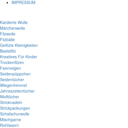
IMPRESSUM
Kardierte Wolle
Märchenwolle
Filzwolle
Filzbälle
Gefilzte Kleinigkeiten
Bastelfilz
Kreatives Für Kinder
Trockenfilzen
Feenreigen
Seidenpüppchen
Seidentücher
Wiegenhimmel
Jahreszeitentücher
Wolltücher
Stricknadeln
Strickpackungen
Schafschurwolle
Mischgarne
Rohfasern