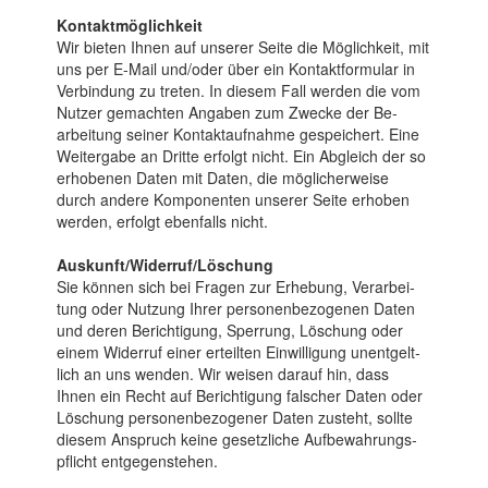
Kontaktmöglichkeit
Wir bieten Ihnen auf unserer Sei­te die Mög­lich­keit, mit
uns per E-Mail und/oder über ein Kontakt­formu­lar in
Ver­bin­dung zu tret­en. In die­sem Fall werden die vom
Nut­zer ge­machten An­gab­en zum Zwecke der Be­
arbei­tung seiner Kontakt­aufnahme ge­speichert. Eine
Weiter­gabe an Dritte erfolgt nicht. Ein Ab­gleich der so
erho­benen Da­ten mit Da­ten, die mög­licher­weise
durch andere Kompo­nenten unserer Sei­te erhoben
werden, er­folgt eben­falls nicht.
Auskunft/Widerruf/Löschung
Sie können sich bei Fra­gen zur Er­heb­ung, Ver­arbei­
tung oder Nut­zung Ihrer personen­bezoge­nen Da­ten
und deren Berich­tigung, Sper­rung, Lö­schung oder
einem Wider­ruf einer erteil­ten Ein­willigung unent­gelt­
lich an uns wen­den. Wir wei­sen darauf hin, dass
Ihnen ein Recht auf Be­rich­ti­gung fal­scher Da­ten oder
Lö­schung personen­bezo­gener Da­ten zu­steht, sollte
diesem An­spruch keine ge­setz­liche Auf­bewah­rungs­
pflicht ent­gegen­stehen.