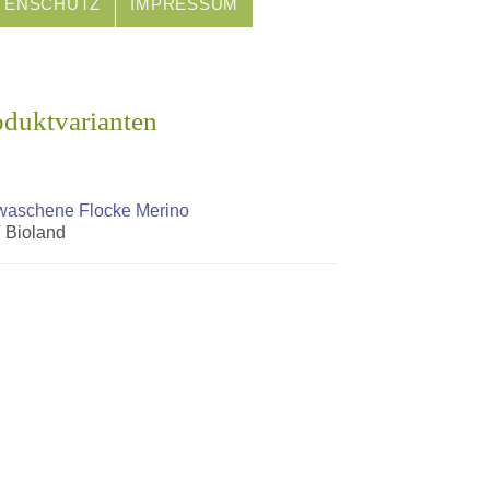
TENSCHUTZ
IMPRESSUM
oduktvarianten
aschene Flocke Merino
 Bioland