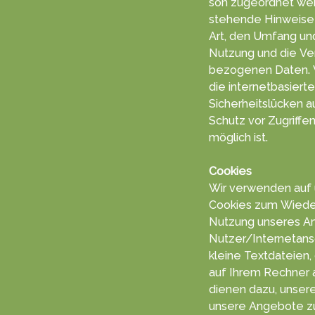
son zu­geord­net we
stehende Hin­weise i
Art, den Um­fang un
Nut­zung und die Ve
bezogenen Da­ten. Wir weisen darauf hin, dass
die in­ternet­ba­sier
Sicherheits­lücken a
Schutz vor Zu­grif­f
mög­lich ist.
Cookies
Wir ver­wen­den auf
Coo­kies zum Wiede
Nut­zung un­seres A
Nutzer/Inter­netan­s
kleine Text­da­teien,
auf Ihrem Rech­ner a
die­nen dazu, unseren
unsere An­gebo­te zu