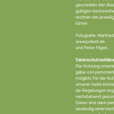
geschränkt den Bes
gültigen Kenn­zeich
rechten der jeweili
tümer.
Fotografie: Manfred
www.pollert.de
und Peter Filges
Datenschutzerkläru
Die Nutzung unserer
gabe von per­sonen
möglich. Für die Nut
unserer Seite können
de Re­ge­lun­gen erg
nachs­tehend ge­son­
Daten sind dann pe
ein­deutig einer be­s