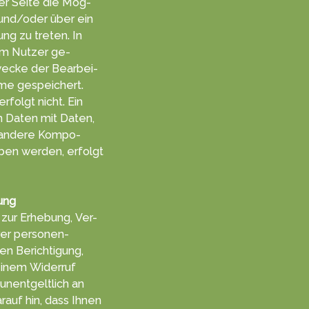
er Sei­te die Mög­
l und/oder über ein
ung zu tret­en. In
m Nut­zer ge­
ecke der Be­arbei­
me ge­speichert.
rfolgt nicht. Ein
 Da­ten mit Da­ten,
h andere Kompo­
ben werden, er­folgt
ung
zur Er­heb­ung, Ver­
hrer personen­
n Berich­tigung,
einem Wider­ruf
 unent­gelt­lich an
rauf hin, dass Ihnen