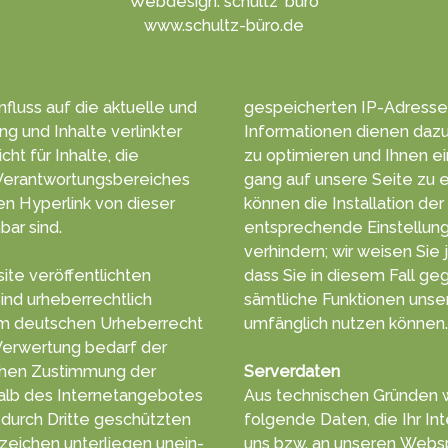
Webdesign: schultz' büro
www.schultz-büro.de
­fluss auf die aktuelle und
ge­speicher­ten ­IP-Adresse
ung und Inhalte verlinkter
Infor­matio­nen die­nen da­z
t für Inhalte, die
zu opti­mie­ren und Ihnen e
erant­wortungs­bereiches
gang auf unsere Sei­te zu e
kön­nen die In­stal­la­tion d
bar sind.
ent­sprechen­de Ein­stel­lu
ver­hindern; wir wei­sen Sie 
ite veröffentlichten
dass Sie in diesem Fall ge­g
ind urheber­rechtlich
sämt­liche Funk­tionen unse
umfäng­lich nut­zen kön­nen.
Verwertung bedarf der
ung der
Serverdaten
halb des Internetangebotes
Aus tech­nischen Gründ­en 
ritte geschützten
folgende Da­ten, die Ihr In
eichen unter­liegen unein­
uns bzw. an unseren Web­