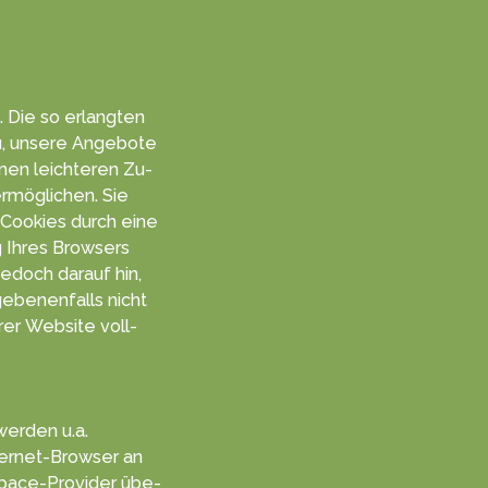
. Die so er­langten
u, unsere An­gebo­te
inen leich­teren Zu­
rmög­lichen. Sie
er Cookies durch eine
ng Ihres Browsers
je­doch da­rauf hin,
e­benen­falls nicht
rer Web­site voll­
werden u.a.
ter­net-Browser an
space-Provider übe­