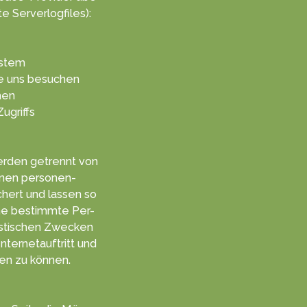
e Serve­rlogf­iles):
ystem
ie uns besuchen
hen
Zugriffs
­den getrennt von
enen personen­
hert und lassen so
ne be­stimmte Per­
is­tischen Zwecken
ternet­auftritt und
en zu kön­nen.