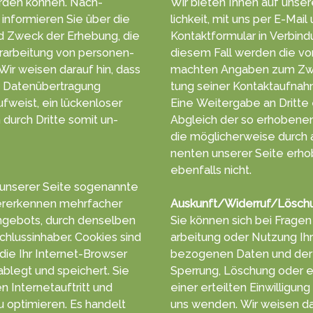
r­den können. Nach­
Wir bieten Ihnen auf unser
n­for­mieren Sie über die
lich­keit, mit uns per E-Mai
d Zweck der Er­he­bung, die
Kontakt­formu­lar in Ver­bin­d
r­arbeitung von personen­
die­sem Fall werden die vo
machten An­gab­en zum Zw
te Daten­über­tragung
tung seiner Kontakt­aufnah
ufweist, ein lücken­loser
Eine Weiter­gabe an Dritte e
en durch Dritte somit un­
Ab­gleich der so erho­benen
die mög­licher­weise durc
nenten unserer Sei­te erho
eben­falls nicht.
 unserer Seite so­genann­te
r­erken­nen mehr­facher
Auskunft/Widerruf/Lösch
n­gebots, durch den­selben
Sie können sich bei Fra­gen 
chluss­in­haber. Cookies sind
arbei­tung oder Nut­zung I
 die Ihr Inter­net-Browser
bezoge­nen Da­ten und dere
blegt und spei­chert. Sie
Sper­rung, Lö­schung oder 
 Inter­netauf­tritt und
einer erteil­ten Ein­willigung
 opti­mie­ren. Es han­delt
uns wen­den. Wir wei­sen da