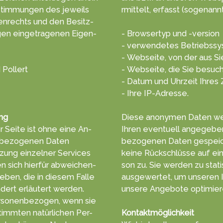
tim­mungen des jeweils
rmittelt, erf­asst (soge­nannt
en­rechts und den Besitz­
gen einge­tragenen Eigen­
- Browsertyp und -version
- verwendetes Betriebss
- Webseite, von der aus S
 Pollert
- Webseite, die Sie besuc
- Datum und Uhrzeit Ihres 
- Ihre IP-Adresse.
ng
Diese anonymen Daten wer
 Seite ist ohne eine An­
Ihren even­tuell ange­geb
­be­zoge­nen Daten
bezogenen Da­ten ge­speic
­zung einzelner Ser­vices
keine Rück­schlüsse auf ei
 sich hierfür ab­wei­chen­
son zu. Sie wer­den zu stat
e­ben, die in diesem Falle
aus­gewertet, um unseren In
dert erläu­tert werden.
unsere An­gebote opti­mier
rsonen­bezogen, wenn sie
timm­ten na­tür­lichen Per­
Kontaktmöglichkeit