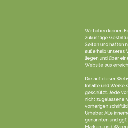
Wir haben keinen Ein
zukünf­tige Gestal­t
Seiten und haften nich
außerhalb unseres V
liegen und über einen Hyper­link von dieser
Web­site aus erreich
Die auf dieser Webs
Inhalte und Werke s
geschützt. Jede vom deutschen Urheberrecht
nicht zugelassene 
vorherigen schriftlichen Zustimm
Urheber. Alle inner
genannten und ggf. durch D
Marken- und Waren­z