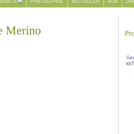
ODUKTE
PHILOSOPHIE
BESTELLEN
AGB
DA
e Merino
Pr
Gew
kbT