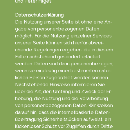
und Peter Filges
Datenschutzerklärung
Die Nutzung unserer Seite ist ohne eine An­
gabe von per­sonen­be­zoge­nen Daten
möglich. Für die Nut­zung einzelner Ser­vices
unserer Seite können sich hierfür ab­wei­
chen­de Re­ge­lun­gen erge­ben, die in diesem
Falle nachs­tehend ge­son­dert erläu­tert
werden. Daten sind dann personen­bezogen,
wenn sie ein­deutig einer be­stimm­ten na­tür­
lichen Per­son zu­geord­net wer­den können.
Nach­stehende Hin­weise in­for­mieren Sie
über die Art, den Um­fang und Zweck der Er­
he­bung, die Nut­zung und die Ver­arbeitung
von personen­bezogenen Da­ten. Wir weisen
darauf hin, dass die in­ternet­ba­sierte Daten­
über­tragung Sicherheits­lücken aufweist, ein
lücken­loser Schutz vor Zu­grif­fen durch Dritte