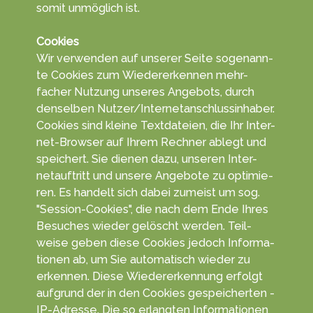
somit un­mög­lich ist.
Cookies
Wir ver­wen­den auf unserer Seite so­genann­
te Coo­kies zum Wieder­erken­nen mehr­
facher Nut­zung un­seres An­gebots, durch
den­selben Nutzer/Inter­netan­schluss­in­haber.
Cookies sind kleine Text­da­teien, die Ihr Inter­
net-Browser auf Ihrem Rech­ner ablegt und
spei­chert. Sie die­nen dazu, unseren Inter­
netauf­tritt und unsere An­gebo­te zu opti­mie­
ren. Es han­delt sich da­bei zu­meist um sog.
"Session-Cookies", die nach dem Ende Ihres
Be­suches wie­der ge­löscht wer­den. Teil­
weise geben diese Coo­kies jedoch In­forma­
tionen ab, um Sie auto­matisch wieder zu
erkennen. Diese Wieder­erken­nung er­folgt
auf­grund der in den Cookies ge­speicher­ten ­
IP-Adresse. Die so er­langten Infor­matio­nen