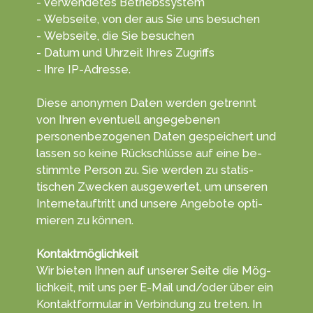
- verwendetes Betriebssystem
- Webseite, von der aus Sie uns besuchen
- Webseite, die Sie besuchen
- Datum und Uhrzeit Ihres Zugriffs
- Ihre IP-Adresse.
Diese anonymen Daten wer­den getrennt
von Ihren even­tuell ange­gebenen
personen­bezogenen Da­ten ge­speichert und
lassen so keine Rück­schlüsse auf eine be­
stimmte Per­son zu. Sie wer­den zu statis­
tischen Zwecken aus­gewertet, um unseren
Internet­auftritt und unsere An­gebote opti­
mieren zu kön­nen.
Kontaktmöglichkeit
Wir bieten Ihnen auf unserer Sei­te die Mög­
lich­keit, mit uns per E-Mail und/oder über ein
Kontakt­formu­lar in Ver­bin­dung zu tret­en. In