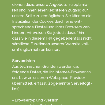
die­nen da­zu, unsere An­gebo­te zu opti­mie­
ren und Ihnen einen leich­teren Zu­gang auf
unsere Sei­te zu ermög­lichen. Sie kön­nen die
In­stal­la­tion der Cookies durch eine ent­
sprechen­de Ein­stel­lung Ihres Browsers ver­
hindern; wir wei­sen Sie je­doch da­rauf hin,
dass Sie in diesem Fall ge­ge­benen­falls nicht
sämt­liche Funk­tionen unserer Web­site voll­
umfäng­lich nut­zen kön­nen.
Serverdaten
Aus tech­nischen Gründ­en werden u.a.
folgende Da­ten, die Ihr Inter­net-Browser an
uns bzw. an unseren Web­space-Provider
übe­rmittelt, erf­asst (soge­nannte Serve­rlogf­
iles):
- Browsertyp und -version