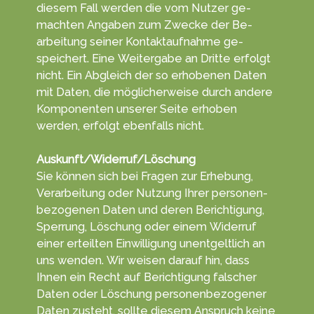
die­sem Fall werden die vom Nut­zer ge­
machten An­gab­en zum Zwecke der Be­
arbei­tung seiner Kontakt­aufnahme ge­
speichert. Eine Weiter­gabe an Dritte erfolgt
nicht. Ein Ab­gleich der so erho­benen Da­ten
mit Da­ten, die mög­licher­weise durch andere
Kompo­nenten unserer Sei­te erhoben
werden, er­folgt eben­falls nicht.
Auskunft/Widerruf/Löschung
Sie können sich bei Fra­gen zur Er­heb­ung,
Ver­arbei­tung oder Nut­zung Ihrer personen­
bezoge­nen Da­ten und deren Berich­tigung,
Sper­rung, Lö­schung oder einem Wider­ruf
einer erteil­ten Ein­willigung unent­gelt­lich an
uns wen­den. Wir wei­sen darauf hin, dass
Ihnen ein Recht auf Be­rich­ti­gung fal­scher
Da­ten oder Lö­schung personen­bezo­gener
Da­ten zu­steht, sollte diesem An­spruch keine