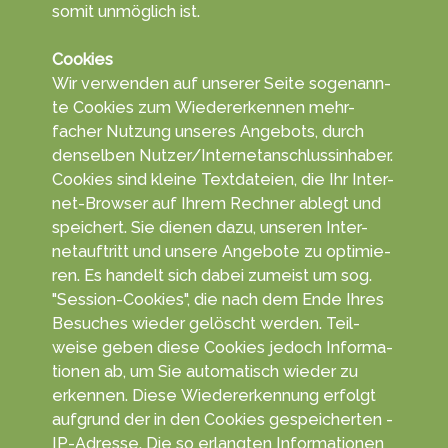
somit un­mög­lich ist.
Cookies
Wir ver­wen­den auf unserer Seite so­genann­
te Coo­kies zum Wieder­erken­nen mehr­
facher Nut­zung un­seres An­gebots, durch
den­selben Nutzer/Inter­netan­schluss­in­haber.
Cookies sind kleine Text­da­teien, die Ihr Inter­
net-Browser auf Ihrem Rech­ner ablegt und
spei­chert. Sie die­nen dazu, unseren Inter­
netauf­tritt und unsere An­gebo­te zu opti­mie­
ren. Es han­delt sich da­bei zu­meist um sog.
"Session-Cookies", die nach dem Ende Ihres
Be­suches wie­der ge­löscht wer­den. Teil­
weise geben diese Coo­kies jedoch In­forma­
tionen ab, um Sie auto­matisch wieder zu
erkennen. Diese Wieder­erken­nung er­folgt
auf­grund der in den Cookies ge­speicher­ten ­
IP-Adresse. Die so er­langten Infor­matio­nen