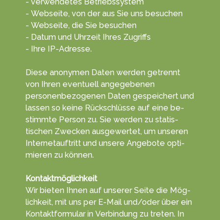
- verwendetes Betriebssystem
- Webseite, von der aus Sie uns besuchen
- Webseite, die Sie besuchen
- Datum und Uhrzeit Ihres Zugriffs
- Ihre IP-Adresse.
Diese anonymen Daten wer­den getrennt
von Ihren even­tuell ange­gebenen
personen­bezogenen Da­ten ge­speichert und
lassen so keine Rück­schlüsse auf eine be­
stimmte Per­son zu. Sie wer­den zu statis­
tischen Zwecken aus­gewertet, um unseren
Internet­auftritt und unsere An­gebote opti­
mieren zu kön­nen.
Kontaktmöglichkeit
Wir bieten Ihnen auf unserer Sei­te die Mög­
lich­keit, mit uns per E-Mail und/oder über ein
Kontakt­formu­lar in Ver­bin­dung zu tret­en. In