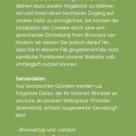
die­nen da­zu, unsere An­gebo­te zu opti­mie­
ren und Ihnen einen leich­teren Zu­gang auf
unsere Sei­te zu ermög­lichen. Sie kön­nen die
In­stal­la­tion der Cookies durch eine ent­
sprechen­de Ein­stel­lung Ihres Browsers ver­
hindern; wir wei­sen Sie je­doch da­rauf hin,
dass Sie in diesem Fall ge­ge­benen­falls nicht
sämt­liche Funk­tionen unserer Web­site voll­
umfäng­lich nut­zen kön­nen.
Serverdaten
Aus tech­nischen Gründ­en werden u.a.
folgende Da­ten, die Ihr Inter­net-Browser an
uns bzw. an unseren Web­space-Provider
übe­rmittelt, erf­asst (soge­nannte Serve­rlogf­
iles):
- Browsertyp und -version