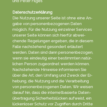
und Peter Filges
Datenschutzerklärung
Die Nutzung unserer Seite ist ohne eine An­
gabe von per­sonen­be­zoge­nen Daten
möglich. Für die Nut­zung einzelner Ser­vices
unserer Seite können sich hierfür ab­wei­
chen­de Re­ge­lun­gen erge­ben, die in diesem
Falle nachs­tehend ge­son­dert erläu­tert
werden. Daten sind dann personen­bezogen,
wenn sie ein­deutig einer be­stimm­ten na­tür­
lichen Per­son zu­geord­net wer­den können.
Nach­stehende Hin­weise in­for­mieren Sie
über die Art, den Um­fang und Zweck der Er­
he­bung, die Nut­zung und die Ver­arbeitung
von personen­bezogenen Da­ten. Wir weisen
darauf hin, dass die in­ternet­ba­sierte Daten­
über­tragung Sicherheits­lücken aufweist, ein
lücken­loser Schutz vor Zu­grif­fen durch Dritte