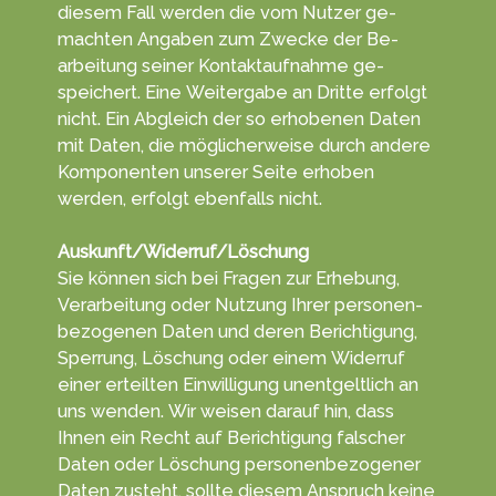
die­sem Fall werden die vom Nut­zer ge­
machten An­gab­en zum Zwecke der Be­
arbei­tung seiner Kontakt­aufnahme ge­
speichert. Eine Weiter­gabe an Dritte erfolgt
nicht. Ein Ab­gleich der so erho­benen Da­ten
mit Da­ten, die mög­licher­weise durch andere
Kompo­nenten unserer Sei­te erhoben
werden, er­folgt eben­falls nicht.
Auskunft/Widerruf/Löschung
Sie können sich bei Fra­gen zur Er­heb­ung,
Ver­arbei­tung oder Nut­zung Ihrer personen­
bezoge­nen Da­ten und deren Berich­tigung,
Sper­rung, Lö­schung oder einem Wider­ruf
einer erteil­ten Ein­willigung unent­gelt­lich an
uns wen­den. Wir wei­sen darauf hin, dass
Ihnen ein Recht auf Be­rich­ti­gung fal­scher
Da­ten oder Lö­schung personen­bezo­gener
Da­ten zu­steht, sollte diesem An­spruch keine