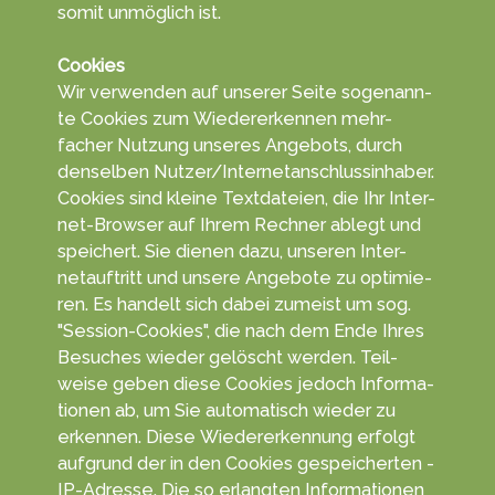
somit un­mög­lich ist.
Cookies
Wir ver­wen­den auf unserer Seite so­genann­
te Coo­kies zum Wieder­erken­nen mehr­
facher Nut­zung un­seres An­gebots, durch
den­selben Nutzer/Inter­netan­schluss­in­haber.
Cookies sind kleine Text­da­teien, die Ihr Inter­
net-Browser auf Ihrem Rech­ner ablegt und
spei­chert. Sie die­nen dazu, unseren Inter­
netauf­tritt und unsere An­gebo­te zu opti­mie­
ren. Es han­delt sich da­bei zu­meist um sog.
"Session-Cookies", die nach dem Ende Ihres
Be­suches wie­der ge­löscht wer­den. Teil­
weise geben diese Coo­kies jedoch In­forma­
tionen ab, um Sie auto­matisch wieder zu
erkennen. Diese Wieder­erken­nung er­folgt
auf­grund der in den Cookies ge­speicher­ten ­
IP-Adresse. Die so er­langten Infor­matio­nen