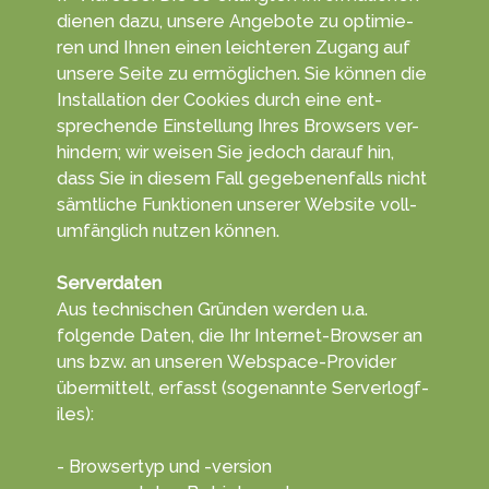
die­nen da­zu, unsere An­gebo­te zu opti­mie­
ren und Ihnen einen leich­teren Zu­gang auf
unsere Sei­te zu ermög­lichen. Sie kön­nen die
In­stal­la­tion der Cookies durch eine ent­
sprechen­de Ein­stel­lung Ihres Browsers ver­
hindern; wir wei­sen Sie je­doch da­rauf hin,
dass Sie in diesem Fall ge­ge­benen­falls nicht
sämt­liche Funk­tionen unserer Web­site voll­
umfäng­lich nut­zen kön­nen.
Serverdaten
Aus tech­nischen Gründ­en werden u.a.
folgende Da­ten, die Ihr Inter­net-Browser an
uns bzw. an unseren Web­space-Provider
übe­rmittelt, erf­asst (soge­nannte Serve­rlogf­
iles):
- Browsertyp und -version