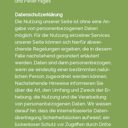
und Peter Filges
Datenschutzerklärung
Die Nutzung unserer Seite ist ohne eine An­
gabe von per­sonen­be­zoge­nen Daten
möglich. Für die Nut­zung einzelner Ser­vices
unserer Seite können sich hierfür ab­wei­
chen­de Re­ge­lun­gen erge­ben, die in diesem
Falle nachs­tehend ge­son­dert erläu­tert
werden. Daten sind dann personen­bezogen,
wenn sie ein­deutig einer be­stimm­ten na­tür­
lichen Per­son zu­geord­net wer­den können.
Nach­stehende Hin­weise in­for­mieren Sie
über die Art, den Um­fang und Zweck der Er­
he­bung, die Nut­zung und die Ver­arbeitung
von personen­bezogenen Da­ten. Wir weisen
darauf hin, dass die in­ternet­ba­sierte Daten­
über­tragung Sicherheits­lücken aufweist, ein
lücken­loser Schutz vor Zu­grif­fen durch Dritte