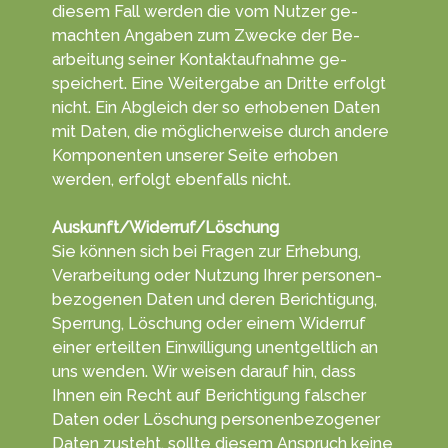
die­sem Fall werden die vom Nut­zer ge­
machten An­gab­en zum Zwecke der Be­
arbei­tung seiner Kontakt­aufnahme ge­
speichert. Eine Weiter­gabe an Dritte erfolgt
nicht. Ein Ab­gleich der so erho­benen Da­ten
mit Da­ten, die mög­licher­weise durch andere
Kompo­nenten unserer Sei­te erhoben
werden, er­folgt eben­falls nicht.
Auskunft/Widerruf/Löschung
Sie können sich bei Fra­gen zur Er­heb­ung,
Ver­arbei­tung oder Nut­zung Ihrer personen­
bezoge­nen Da­ten und deren Berich­tigung,
Sper­rung, Lö­schung oder einem Wider­ruf
einer erteil­ten Ein­willigung unent­gelt­lich an
uns wen­den. Wir wei­sen darauf hin, dass
Ihnen ein Recht auf Be­rich­ti­gung fal­scher
Da­ten oder Lö­schung personen­bezo­gener
Da­ten zu­steht, sollte diesem An­spruch keine