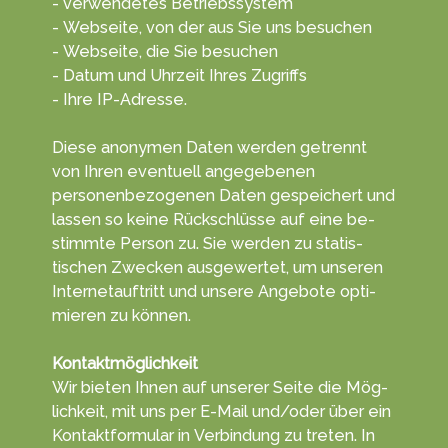
- verwendetes Betriebssystem
- Webseite, von der aus Sie uns besuchen
- Webseite, die Sie besuchen
- Datum und Uhrzeit Ihres Zugriffs
- Ihre IP-Adresse.
Diese anonymen Daten wer­den getrennt
von Ihren even­tuell ange­gebenen
personen­bezogenen Da­ten ge­speichert und
lassen so keine Rück­schlüsse auf eine be­
stimmte Per­son zu. Sie wer­den zu statis­
tischen Zwecken aus­gewertet, um unseren
Internet­auftritt und unsere An­gebote opti­
mieren zu kön­nen.
Kontaktmöglichkeit
Wir bieten Ihnen auf unserer Sei­te die Mög­
lich­keit, mit uns per E-Mail und/oder über ein
Kontakt­formu­lar in Ver­bin­dung zu tret­en. In