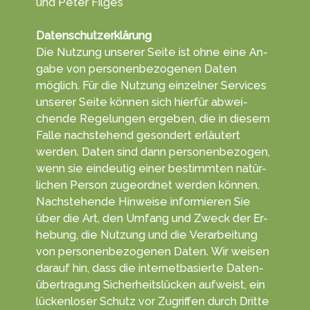
und Peter Filges
Datenschutzerklärung
Die Nutzung unserer Seite ist ohne eine An­
gabe von per­sonen­be­zoge­nen Daten
möglich. Für die Nut­zung einzelner Ser­vices
unserer Seite können sich hierfür ab­wei­
chen­de Re­ge­lun­gen erge­ben, die in diesem
Falle nachs­tehend ge­son­dert erläu­tert
werden. Daten sind dann personen­bezogen,
wenn sie ein­deutig einer be­stimm­ten na­tür­
lichen Per­son zu­geord­net wer­den können.
Nach­stehende Hin­weise in­for­mieren Sie
über die Art, den Um­fang und Zweck der Er­
he­bung, die Nut­zung und die Ver­arbeitung
von personen­bezogenen Da­ten. Wir weisen
darauf hin, dass die in­ternet­ba­sierte Daten­
über­tragung Sicherheits­lücken aufweist, ein
lücken­loser Schutz vor Zu­grif­fen durch Dritte