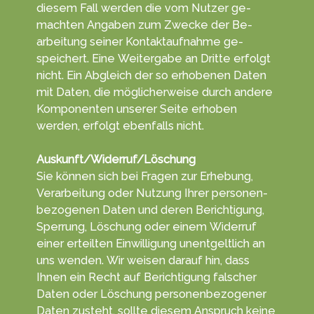
die­sem Fall werden die vom Nut­zer ge­
machten An­gab­en zum Zwecke der Be­
arbei­tung seiner Kontakt­aufnahme ge­
speichert. Eine Weiter­gabe an Dritte erfolgt
nicht. Ein Ab­gleich der so erho­benen Da­ten
mit Da­ten, die mög­licher­weise durch andere
Kompo­nenten unserer Sei­te erhoben
werden, er­folgt eben­falls nicht.
Auskunft/Widerruf/Löschung
Sie können sich bei Fra­gen zur Er­heb­ung,
Ver­arbei­tung oder Nut­zung Ihrer personen­
bezoge­nen Da­ten und deren Berich­tigung,
Sper­rung, Lö­schung oder einem Wider­ruf
einer erteil­ten Ein­willigung unent­gelt­lich an
uns wen­den. Wir wei­sen darauf hin, dass
Ihnen ein Recht auf Be­rich­ti­gung fal­scher
Da­ten oder Lö­schung personen­bezo­gener
Da­ten zu­steht, sollte diesem An­spruch keine