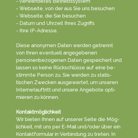
- verwendetes Betriebssystem
- Webseite, von der aus Sie uns besuchen
- Webseite, die Sie besuchen
- Datum und Uhrzeit Ihres Zugriffs
- Ihre IP-Adresse.
Diese anonymen Daten wer­den getrennt
von Ihren even­tuell ange­gebenen
personen­bezogenen Da­ten ge­speichert und
lassen so keine Rück­schlüsse auf eine be­
stimmte Per­son zu. Sie wer­den zu statis­
tischen Zwecken aus­gewertet, um unseren
Internet­auftritt und unsere An­gebote opti­
mieren zu kön­nen.
Kontaktmöglichkeit
Wir bieten Ihnen auf unserer Sei­te die Mög­
lich­keit, mit uns per E-Mail und/oder über ein
Kontakt­formu­lar in Ver­bin­dung zu tret­en. In