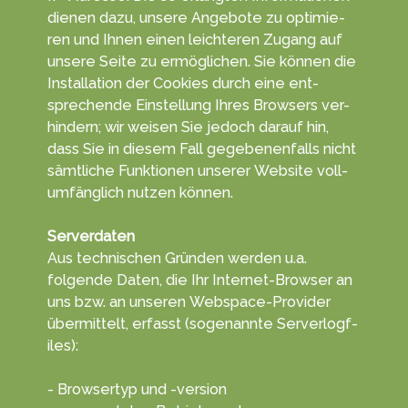
die­nen da­zu, unsere An­gebo­te zu opti­mie­
ren und Ihnen einen leich­teren Zu­gang auf
unsere Sei­te zu ermög­lichen. Sie kön­nen die
In­stal­la­tion der Cookies durch eine ent­
sprechen­de Ein­stel­lung Ihres Browsers ver­
hindern; wir wei­sen Sie je­doch da­rauf hin,
dass Sie in diesem Fall ge­ge­benen­falls nicht
sämt­liche Funk­tionen unserer Web­site voll­
umfäng­lich nut­zen kön­nen.
Serverdaten
Aus tech­nischen Gründ­en werden u.a.
folgende Da­ten, die Ihr Inter­net-Browser an
uns bzw. an unseren Web­space-Provider
übe­rmittelt, erf­asst (soge­nannte Serve­rlogf­
iles):
- Browsertyp und -version