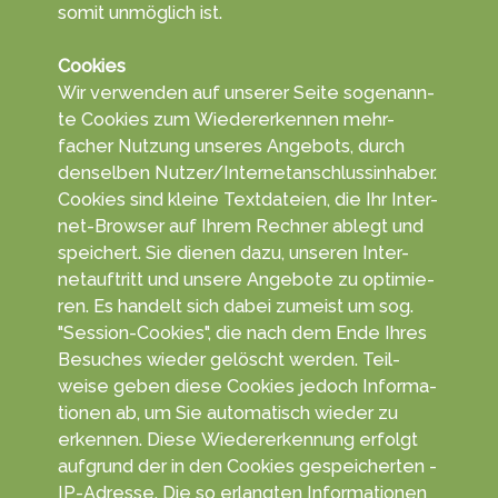
somit un­mög­lich ist.
Cookies
Wir ver­wen­den auf unserer Seite so­genann­
te Coo­kies zum Wieder­erken­nen mehr­
facher Nut­zung un­seres An­gebots, durch
den­selben Nutzer/Inter­netan­schluss­in­haber.
Cookies sind kleine Text­da­teien, die Ihr Inter­
net-Browser auf Ihrem Rech­ner ablegt und
spei­chert. Sie die­nen dazu, unseren Inter­
netauf­tritt und unsere An­gebo­te zu opti­mie­
ren. Es han­delt sich da­bei zu­meist um sog.
"Session-Cookies", die nach dem Ende Ihres
Be­suches wie­der ge­löscht wer­den. Teil­
weise geben diese Coo­kies jedoch In­forma­
tionen ab, um Sie auto­matisch wieder zu
erkennen. Diese Wieder­erken­nung er­folgt
auf­grund der in den Cookies ge­speicher­ten ­
IP-Adresse. Die so er­langten Infor­matio­nen