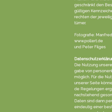
geschränkt den Bes
gültigen Kenn­zeich
rechten der jeweili
tümer.
Fotografie: Manfred
www.pollert.de
und Peter Filges
Datenschutzerkläru
Die Nutzung unserer
gabe von per­sonen
möglich. Für die Nut
unserer Seite können
de Re­ge­lun­gen erg
nachs­tehend ge­son­
Daten sind dann pe
ein­deutig einer be­s