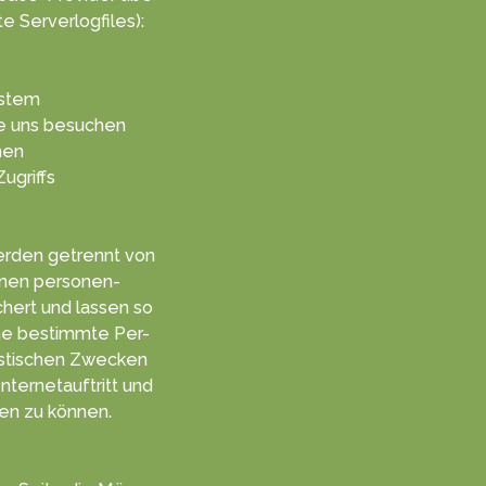
e Serve­rlogf­iles):
ystem
ie uns besuchen
hen
Zugriffs
­den getrennt von
enen personen­
hert und lassen so
ne be­stimmte Per­
is­tischen Zwecken
ternet­auftritt und
en zu kön­nen.