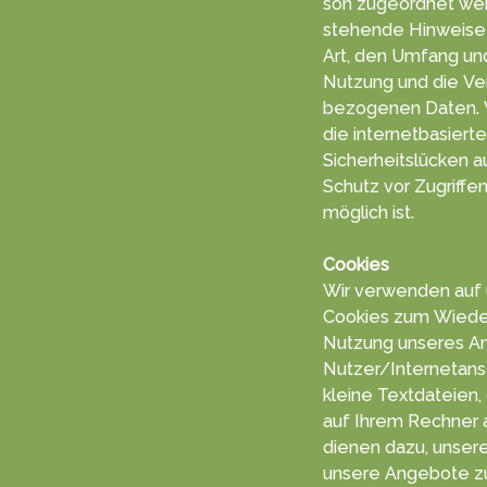
son zu­geord­net we
stehende Hin­weise i
Art, den Um­fang un
Nut­zung und die Ve
bezogenen Da­ten. Wir weisen darauf hin, dass
die in­ternet­ba­sier
Sicherheits­lücken a
Schutz vor Zu­grif­f
mög­lich ist.
Cookies
Wir ver­wen­den auf
Coo­kies zum Wiede
Nut­zung un­seres A
Nutzer/Inter­netan­s
kleine Text­da­teien,
auf Ihrem Rech­ner a
die­nen dazu, unseren
unsere An­gebo­te zu