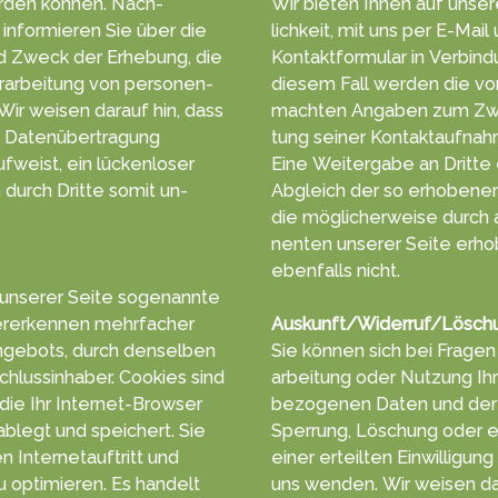
r­den können. Nach­
Wir bieten Ihnen auf unser
n­for­mieren Sie über die
lich­keit, mit uns per E-Mai
d Zweck der Er­he­bung, die
Kontakt­formu­lar in Ver­bin­d
r­arbeitung von personen­
die­sem Fall werden die vo
machten An­gab­en zum Zw
te Daten­über­tragung
tung seiner Kontakt­aufnah
ufweist, ein lücken­loser
Eine Weiter­gabe an Dritte e
en durch Dritte somit un­
Ab­gleich der so erho­benen
die mög­licher­weise durc
nenten unserer Sei­te erho
eben­falls nicht.
 unserer Seite so­genann­te
r­erken­nen mehr­facher
Auskunft/Widerruf/Lösch
n­gebots, durch den­selben
Sie können sich bei Fra­gen 
chluss­in­haber. Cookies sind
arbei­tung oder Nut­zung I
 die Ihr Inter­net-Browser
bezoge­nen Da­ten und dere
blegt und spei­chert. Sie
Sper­rung, Lö­schung oder 
 Inter­netauf­tritt und
einer erteil­ten Ein­willigung
 opti­mie­ren. Es han­delt
uns wen­den. Wir wei­sen da