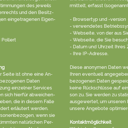
tim­mungen des jeweils
rmittelt, erf­asst (soge­nannt
en­rechts und den Besitz­
gen einge­tragenen Eigen­
- Browsertyp und -version
- verwendetes Betriebss
- Webseite, von der aus S
 Pollert
- Webseite, die Sie besuc
- Datum und Uhrzeit Ihres 
- Ihre IP-Adresse.
ng
Diese anonymen Daten wer
 Seite ist ohne eine An­
Ihren even­tuell ange­geb
­be­zoge­nen Daten
bezogenen Da­ten ge­speic
­zung einzelner Ser­vices
keine Rück­schlüsse auf ei
 sich hierfür ab­wei­chen­
son zu. Sie wer­den zu stat
e­ben, die in diesem Falle
aus­gewertet, um unseren In
dert erläu­tert werden.
unsere An­gebote opti­mier
rsonen­bezogen, wenn sie
timm­ten na­tür­lichen Per­
Kontaktmöglichkeit