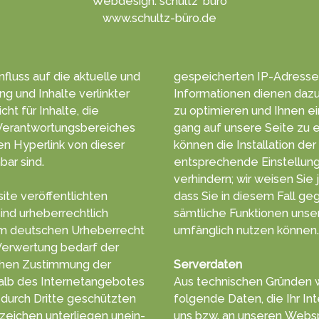
Webdesign: schultz' büro
www.schultz-büro.de
­fluss auf die aktuelle und
ge­speicher­ten ­IP-Adresse
ung und Inhalte verlinkter
Infor­matio­nen die­nen da­z
t für Inhalte, die
zu opti­mie­ren und Ihnen e
erant­wortungs­bereiches
gang auf unsere Sei­te zu e
kön­nen die In­stal­la­tion d
bar sind.
ent­sprechen­de Ein­stel­lu
ver­hindern; wir wei­sen Sie 
ite veröffentlichten
dass Sie in diesem Fall ge­g
ind urheber­rechtlich
sämt­liche Funk­tionen unse
umfäng­lich nut­zen kön­nen.
Verwertung bedarf der
ung der
Serverdaten
halb des Internetangebotes
Aus tech­nischen Gründ­en 
ritte geschützten
folgende Da­ten, die Ihr In
eichen unter­liegen unein­
uns bzw. an unseren Web­