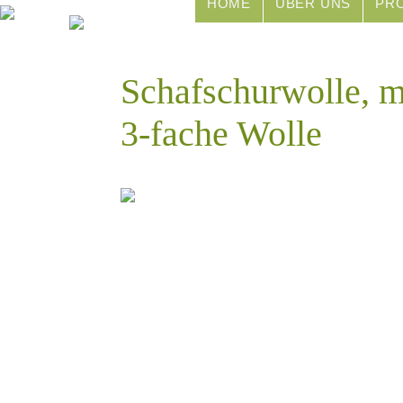
HOME
ÜBER UNS
PR
Schafschurwolle, mu
3-fache Wolle