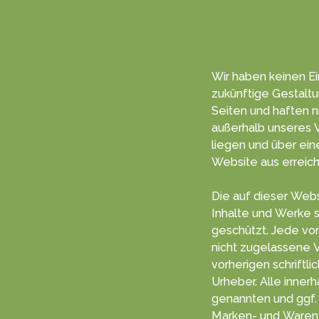
Wir haben keinen Ein
zukünf­tige Gestal­t
Seiten und haften nich
außerhalb unseres V
liegen und über einen Hyper­link von dieser
Web­site aus erreich
Die auf dieser Webs
Inhalte und Werke s
geschützt. Jede vom deutschen Urheberrecht
nicht zugelassene 
vorherigen schriftlichen Zustimm
Urheber. Alle inner
genannten und ggf. durch D
Marken- und Waren­z