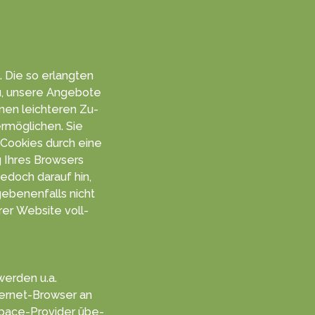
. Die so er­langten
u, unsere An­gebo­te
inen leich­teren Zu­
rmög­lichen. Sie
er Cookies durch eine
ng Ihres Browsers
je­doch da­rauf hin,
e­benen­falls nicht
rer Web­site voll­
werden u.a.
ter­net-Browser an
space-Provider übe­