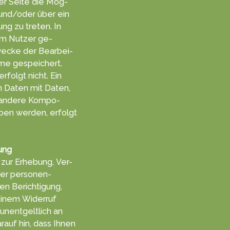
er Sei­te die Mög­
l und/oder über ein
ung zu tret­en. In
m Nut­zer ge­
ecke der Be­arbei­
me ge­speichert.
rfolgt nicht. Ein
 Da­ten mit Da­ten,
h andere Kompo­
ben werden, er­folgt
ung
zur Er­heb­ung, Ver­
hrer personen­
n Berich­tigung,
einem Wider­ruf
 unent­gelt­lich an
rauf hin, dass Ihnen