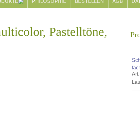
ODUKTE
PHILOSOPHIE
BESTELLEN
AGB
DA
lticolor, Pastelltöne,
Pr
Sch
fac
Art
Lau