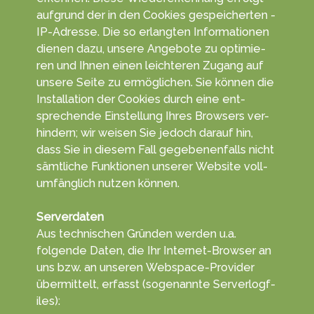
auf­grund der in den Cookies ge­speicher­ten ­
IP-Adresse. Die so er­langten Infor­matio­nen
die­nen da­zu, unsere An­gebo­te zu opti­mie­
ren und Ihnen einen leich­teren Zu­gang auf
unsere Sei­te zu ermög­lichen. Sie kön­nen die
In­stal­la­tion der Cookies durch eine ent­
sprechen­de Ein­stel­lung Ihres Browsers ver­
hindern; wir wei­sen Sie je­doch da­rauf hin,
dass Sie in diesem Fall ge­ge­benen­falls nicht
sämt­liche Funk­tionen unserer Web­site voll­
umfäng­lich nut­zen kön­nen.
Serverdaten
Aus tech­nischen Gründ­en werden u.a.
folgende Da­ten, die Ihr Inter­net-Browser an
uns bzw. an unseren Web­space-Provider
übe­rmittelt, erf­asst (soge­nannte Serve­rlogf­
iles):