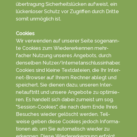
über­tragung Sicherheits­lücken aufweist, ein
lücken­loser Schutz vor Zu­grif­fen durch Dritte
somit un­mög­lich ist.
Cookies
Wir ver­wen­den auf unserer Seite so­genann­
te Coo­kies zum Wieder­erken­nen mehr­
facher Nut­zung un­seres An­gebots, durch
den­selben Nutzer/Inter­netan­schluss­in­haber.
Cookies sind kleine Text­da­teien, die Ihr Inter­
net-Browser auf Ihrem Rech­ner ablegt und
spei­chert. Sie die­nen dazu, unseren Inter­
netauf­tritt und unsere An­gebo­te zu opti­mie­
ren. Es han­delt sich da­bei zu­meist um sog.
"Session-Cookies", die nach dem Ende Ihres
Be­suches wie­der ge­löscht wer­den. Teil­
weise geben diese Coo­kies jedoch In­forma­
tionen ab, um Sie auto­matisch wieder zu
erkennen. Diese Wieder­erken­nung er­folgt