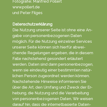
Fotografie: Manfred Pollert
www.pollert.de
und Peter Filges
Datenschutzerklärung
Die Nutzung unserer Seite ist ohne eine An­
gabe von per­sonen­be­zoge­nen Daten
möglich. Für die Nut­zung einzelner Ser­vices
unserer Seite können sich hierfür ab­wei­
chen­de Re­ge­lun­gen erge­ben, die in diesem
Falle nachs­tehend ge­son­dert erläu­tert
werden. Daten sind dann personen­bezogen,
wenn sie ein­deutig einer be­stimm­ten na­tür­
lichen Per­son zu­geord­net wer­den können.
Nach­stehende Hin­weise in­for­mieren Sie
über die Art, den Um­fang und Zweck der Er­
he­bung, die Nut­zung und die Ver­arbeitung
von personen­bezogenen Da­ten. Wir weisen
darauf hin, dass die in­ternet­ba­sierte Daten­