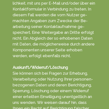
lich­keit, mit uns per E-Mail und/oder über ein
Kontakt­formu­lar in Ver­bin­dung zu tret­en. In
die­sem Fall werden die vom Nut­zer ge­
machten An­gab­en zum Zwecke der Be­
arbei­tung seiner Kontakt­aufnahme ge­
speichert. Eine Weiter­gabe an Dritte erfolgt
nicht. Ein Ab­gleich der so erho­benen Da­ten
mit Da­ten, die mög­licher­weise durch andere
Kompo­nenten unserer Sei­te erhoben
werden, er­folgt eben­falls nicht.
Auskunft/Widerruf/Löschung
Sie können sich bei Fra­gen zur Er­heb­ung,
Ver­arbei­tung oder Nut­zung Ihrer personen­
bezoge­nen Da­ten und deren Berich­tigung,
Sper­rung, Lö­schung oder einem Wider­ruf
einer erteil­ten Ein­willigung unent­gelt­lich an
uns wen­den. Wir wei­sen darauf hin, dass
Ihnen ein Recht auf Be­rich­ti­gung fal­scher