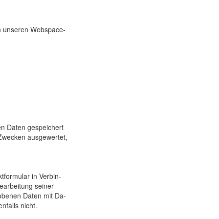
an unseren Web­space-
 Da­ten ge­speichert
 Zwecken aus­gewertet,
formu­lar in Ver­bin­
­arbei­tung seiner
o­benen Da­ten mit Da­
­falls nicht.