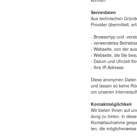
kön­nen.
Serverdaten
Aus tech­nischen Gründ­
Provider übe­rmittelt, erf
- Browsertyp und -versi
- verwendetes Betriebs
- Webseite, von der au
- Webseite, die Sie be
- Datum und Uhrzeit Ihr
- Ihre IP-Adresse.
Diese anonymen Daten w
und lassen so keine Rüc
um unseren Internet­auft
Kontaktmöglichkeit
Wir bieten Ihnen auf unse
dung zu tret­en. In die
Kontakt­aufnahme ge­spei
ten, die mög­licher­weis