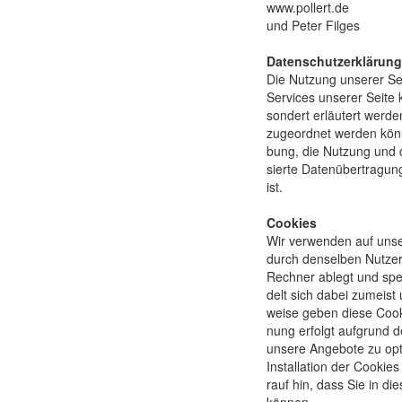
www.pollert.de
und Peter Filges
Datenschutzerklärung
Die Nutzung unserer Sei
Ser­vices unserer Seite 
son­dert erläu­tert werd
zu­geord­net wer­den kön
bung, die Nut­zung und d
sierte Daten­über­tragung
ist.
Cookies
Wir ver­wen­den auf uns
durch den­selben Nutzer/I
Rech­ner ablegt und spei­
delt sich da­bei zu­meis
weise geben diese Coo­k
nung er­folgt auf­grund d
unsere An­gebo­te zu opt
In­stal­la­tion der Cooki
rauf hin, dass Sie in die