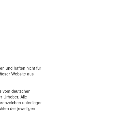
ten und haften nicht für
dieser Web­site aus
ede vom deutschen
r Urheber. Alle
en­zeichen unter­liegen
chten der jeweiligen