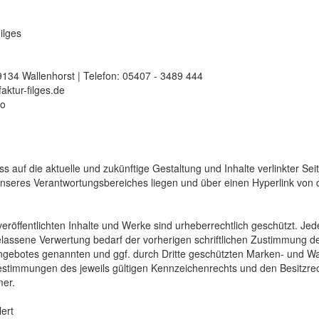
ilges
9134 Wallenhorst | Telefon: 05407 - 3489 444
aktur-filges.de
ro
ss auf die aktuelle und zukünf­tige Gestal­tung und Inhalte verlinkter Sei
unseres Verant­wortungs­bereiches liegen und über einen Hyper­link von 
veröffentlichten Inhalte und Werke sind urheber­rechtlich geschützt. J
lassene Verwertung bedarf der vorherigen schriftlichen Zustimmung de
ngebotes genannten und ggf. durch Dritte geschützten Marken- und War
stim­mungen des jeweils gültigen Kenn­zeichen­rechts und den Besitz­re
mer.
lert