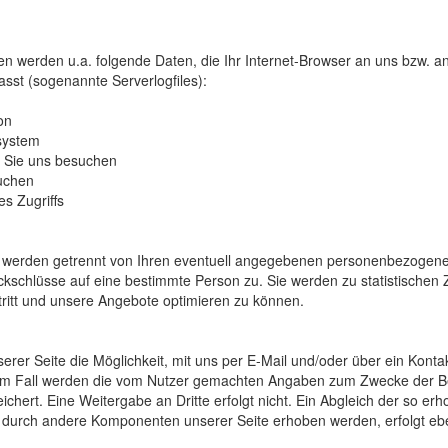
en werden u.a. folgende Da­ten, die Ihr Inter­net-Browser an uns bzw. 
­asst (soge­nannte Serve­rlogf­iles):
on
system
s Sie uns besuchen
suchen
es Zugriffs
er­den getrennt von Ihren even­tuell ange­gebenen personen­bezogenen
k­schlüsse auf eine be­stimmte Per­son zu. Sie wer­den zu statis­tischen
ritt und unsere An­gebote opti­mieren zu kön­nen.
rer Sei­te die Mög­lich­keit, mit uns per E-Mail und/oder über ein Kontakt­
­sem Fall werden die vom Nut­zer ge­machten An­gab­en zum Zwecke der Be
chert. Eine Weiter­gabe an Dritte erfolgt nicht. Ein Ab­gleich der so erh
e durch andere Kompo­nenten unserer Sei­te erhoben werden, er­folgt eben