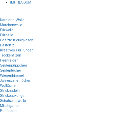
IMPRESSUM
Kardierte Wolle
Märchenwolle
Filzwolle
Filzbälle
Gefilzte Kleinigkeiten
Bastelfilz
Kreatives Für Kinder
Trockenfilzen
Feenreigen
Seidenpüppchen
Seidentücher
Wiegenhimmel
Jahreszeitentücher
Wolltücher
Stricknadeln
Strickpackungen
Schafschurwolle
Mischgarne
Rohfasern