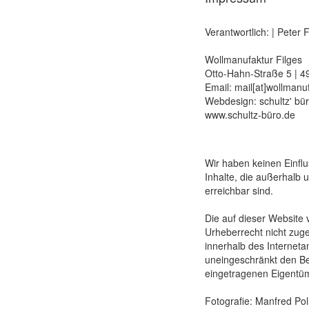
Verantwortlich: | Peter F
Wollmanufaktur Filges
Otto-Hahn-Straße 5 | 4
Email: mail[at]wollmanuf
Webdesign: schultz' bü
www.schultz-büro.de
Wir haben keinen Ein­flu
Inhalte, die außerhalb 
erreichbar sind.
Die auf dieser Website 
Urheberrecht nicht zuge
innerhalb des Interneta
unein­geschränkt den Be
einge­tragenen Eigen­tü
Fotografie: Manfred Pol