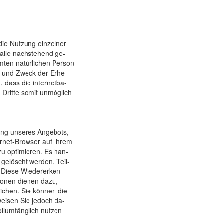
die Nut­zung einzelner
Falle nachs­tehend ge­
ten na­tür­lichen Per­son
g und Zweck der Er­he­
dass die in­ternet­ba­
 Dritte somit un­mög­lich
ung un­seres An­gebots,
ter­net-Browser auf Ihrem
zu opti­mie­ren. Es han­
e­löscht wer­den. Teil­
 Diese Wieder­erken­
o­nen die­nen da­zu,
lichen. Sie kön­nen die
wei­sen Sie je­doch da­
ll­umfäng­lich nut­zen