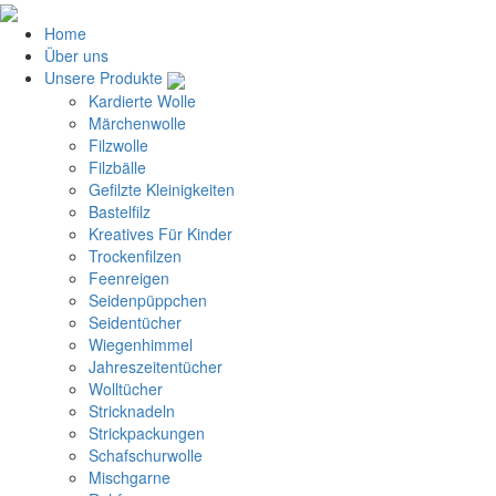
Home
Über uns
Unsere Produkte
Kardierte Wolle
Märchenwolle
Filzwolle
Filzbälle
Gefilzte Kleinigkeiten
Bastelfilz
Kreatives Für Kinder
Trockenfilzen
Feenreigen
Seidenpüppchen
Seidentücher
Wiegenhimmel
Jahreszeitentücher
Wolltücher
Stricknadeln
Strickpackungen
Schafschurwolle
Mischgarne