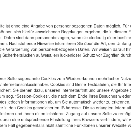
te ist ohne eine An­gabe von per­sonen­be­zoge­nen Daten möglich. Für 
können sich hierfür ab­wei­chen­de Re­ge­lun­gen erge­ben, die in diesem 
en. Daten sind dann personen­bezogen, wenn sie ein­deutig einer be­stimm­
nen. Nach­stehende Hin­weise in­for­mieren Sie über die Art, den Um­fan
ie Ver­arbeitung von personen­bezogenen Da­ten. Wir weisen darauf hin, 
 Sicherheits­lücken aufweist, ein lücken­loser Schutz vor Zu­grif­fen durch
erer Seite so­genann­te Coo­kies zum Wieder­erken­nen mehr­facher Nut­z
nter­netan­schluss­in­haber. Cookies sind kleine Text­da­teien, die Ihr In
chert. Sie die­nen dazu, unseren Inter­netauf­tritt und unsere An­gebo­te 
t um sog. "Session-Cookies", die nach dem Ende Ihres Be­suches wie­der g
ies jedoch In­forma­tionen ab, um Sie auto­matisch wieder zu erkennen.
er in den Cookies ge­speicher­ten ­IP-Adresse. Die so er­langten Infor­mati
i­mie­ren und Ihnen einen leich­teren Zu­gang auf unsere Sei­te zu ermög­
es durch eine ent­sprechen­de Ein­stel­lung Ihres Browsers ver­hindern; wir 
sem Fall ge­ge­benen­falls nicht sämt­liche Funk­tionen unserer Web­site vo